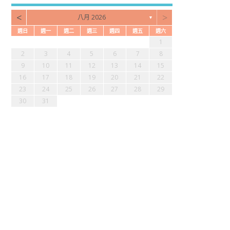
<
>
八月 2026
▼
週日
週一
週二
週三
週四
週五
週六
3
2
4
7
2
4
6
2
2
5
1
4
3
5
1
3
6
7
2
5
7
3
1
0
1
4
1
3
2
1
0
2
0
3
4
2
4
0
9
9
9
9
8
8
9
2
3
4
5
6
7
8
7
6
8
1
6
8
0
6
6
9
5
8
7
9
5
7
0
1
6
9
1
7
9
10
11
12
13
14
15
4
3
5
8
3
5
7
3
3
6
2
5
4
6
2
4
7
8
3
6
8
4
16
17
18
19
20
21
22
0
0
0
0
9
1
9
0
1
23
24
25
26
27
28
29
30
31