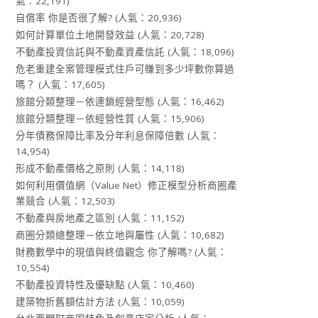
氣：22,191)
自償率 你是否很了解?
(人氣：20,936)
如何計算單位土地開發效益
(人氣：20,728)
不動產投資信託與不動產資產信託
(人氣：18,096)
危老重建全案管理模式住戶可賺到多少坪數你算過
嗎？
(人氣：17,605)
旅館分類整理－依連鎖經營型態
(人氣：16,462)
旅館分類整理－依經營性質
(人氣：15,906)
分年債務保障比率及分年利息保障倍數
(人氣：
14,954)
形成不動產價格之原則
(人氣：14,118)
如何利用價值網（Value Net）修正模型分析商圈產
業競合
(人氣：12,503)
不動產與房地產之區別
(人氣：11,152)
商圈分類總整理－依立地與屬性
(人氣：10,682)
財務數學中的現值與終值觀念 你了解嗎?
(人氣：
10,554)
不動產投資特性及優缺點
(人氣：10,460)
建築物折舊額估計方法
(人氣：10,059)