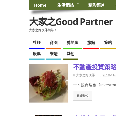
Home
生活網站
精彩照片
大家之Good Partner
大家之好伙伴網誌！
社經
商圈
房地產
旅館
策略
股票
樂透
其他
不動產投資策
大家之好伙伴
2019-11-
一、投資理念（Investmen
閱讀全文