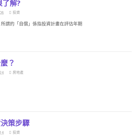
很了解?
08
投資
 所謂的「自償」係指投資計畫在評估年期
什麼？
24
房地產
資決策步驟
14
投資