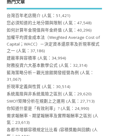
熱門文章
台灣百年老店簡介
(人氣：51,421)
您必須知道的土地分類與限制
(人氣：47,548)
如何計算年金現值與年金終值
(人氣：40,296)
加權平均資金成本法（Weighted Average Cost of
Capital；WACC）－決定資本還原率及折現率模式
之一
(人氣：37,186)
建蔽率與容積率
(人氣：34,994)
財務投資六大基本數學公式
(人氣：32,314)
藍海策略分析－觀光旅館開發經營為例
(人氣：
31,067)
折現率定義與性質
(人氣：30,514)
系統風險與非系統風險之區別
(人氣：29,620)
SWOT矩陣分析在規劃上之運用
(人氣：27,713)
你知道什麼是「有效利率」?
(人氣：24,990)
需求報酬率、期望報酬率及實際報酬率之區別
(人
氣：23,613)
各都市增額容積規定比比看 (容積獎勵與回饋)
(人