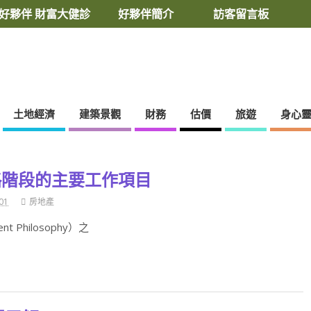
好夥伴 財富大健診
好夥伴簡介
訪客留言板
土地經濟
建築景觀
財務
估價
旅遊
身心
略階段的主要工作項目
01
房地產
t Philosophy）之