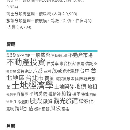
台北西門町商圈特色及創意店家分析
(人氣：
9,934)
商圈分類總整理－依區域
(人氣：9,903)
旅館分類整理－依規模、等級、計價、住宿時間
(人氣：9,784)
標籤
539
一般旅館
不動產市場
SPA
TIF
不動產估價
不動產投資
住房率
來台旅客
信託
供需
全
台
危老
六都
台中
危老重建
公共建設
區別
案管理
台北市
北地區
商圈
國際觀光旅
國家風景區
土地經濟學
地價
土地開發
地租
館
旅館
平均房價
推動師
機率
容積率
特性
報酬率
現金
股票
觀光旅館
證券化
融資
生命週期
流量
風險
跨域加值
賦稅
都市更新
高雄
月曆