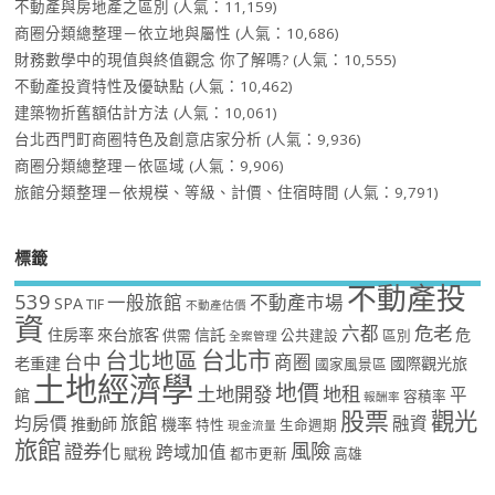
不動產與房地產之區別
(人氣：11,159)
商圈分類總整理－依立地與屬性
(人氣：10,686)
財務數學中的現值與終值觀念 你了解嗎?
(人氣：10,555)
不動產投資特性及優缺點
(人氣：10,462)
建築物折舊額估計方法
(人氣：10,061)
台北西門町商圈特色及創意店家分析
(人氣：9,936)
商圈分類總整理－依區域
(人氣：9,906)
旅館分類整理－依規模、等級、計價、住宿時間
(人氣：9,791)
標籤
不動產投
539
一般旅館
不動產市場
SPA
TIF
不動產估價
資
危老
六都
住房率
來台旅客
信託
危
供需
公共建設
區別
全案管理
台北市
台北地區
台中
商圈
老重建
國際觀光旅
國家風景區
土地經濟學
地價
土地開發
地租
平
館
容積率
報酬率
股票
觀光
旅館
均房價
融資
推動師
機率
特性
生命週期
現金流量
旅館
風險
證券化
跨域加值
賦稅
都市更新
高雄