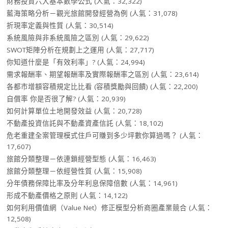
財務投資六大基本數學公式
(人氣：32,322)
藍海策略分析－觀光旅館開發經營為例
(人氣：31,078)
折現率定義與性質
(人氣：30,514)
系統風險與非系統風險之區別
(人氣：29,622)
SWOT矩陣分析在規劃上之運用
(人氣：27,717)
你知道什麼是「有效利率」?
(人氣：24,994)
需求報酬率、期望報酬率及實際報酬率之區別
(人氣：23,614)
各都市增額容積規定比比看 (容積獎勵與回饋)
(人氣：22,200)
自償率 你是否很了解?
(人氣：20,939)
如何計算單位土地開發效益
(人氣：20,728)
不動產投資信託與不動產資產信託
(人氣：18,102)
危老重建全案管理模式住戶可賺到多少坪數你算過嗎？
(人氣：
17,607)
旅館分類整理－依連鎖經營型態
(人氣：16,463)
旅館分類整理－依經營性質
(人氣：15,908)
分年債務保障比率及分年利息保障倍數
(人氣：14,961)
形成不動產價格之原則
(人氣：14,122)
如何利用價值網（Value Net）修正模型分析商圈產業競合
(人氣：
12,508)