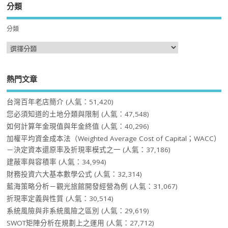
分類
分類
熱門文章
台灣百年老店簡介
(人氣：51,420)
您必須知道的土地分類與限制
(人氣：47,548)
如何計算年金現值與年金終值
(人氣：40,296)
加權平均資金成本法（Weighted Average Cost of Capital；WACC）
－決定資本還原率及折現率模式之一
(人氣：37,186)
建蔽率與容積率
(人氣：34,994)
財務投資六大基本數學公式
(人氣：32,314)
藍海策略分析－觀光旅館開發經營為例
(人氣：31,067)
折現率定義與性質
(人氣：30,514)
系統風險與非系統風險之區別
(人氣：29,619)
SWOT矩陣分析在規劃上之運用
(人氣：27,712)