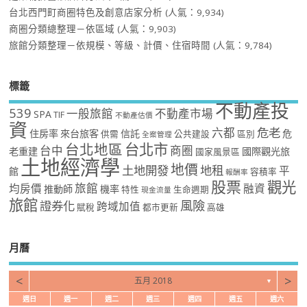
台北西門町商圈特色及創意店家分析
(人氣：9,934)
商圈分類總整理－依區域
(人氣：9,903)
旅館分類整理－依規模、等級、計價、住宿時間
(人氣：9,784)
標籤
不動產投
539
一般旅館
不動產市場
SPA
TIF
不動產估價
資
危老
六都
住房率
來台旅客
信託
危
供需
公共建設
區別
全案管理
台北市
台北地區
台中
商圈
老重建
國際觀光旅
國家風景區
土地經濟學
地價
土地開發
地租
平
館
容積率
報酬率
股票
觀光
旅館
均房價
融資
推動師
機率
特性
生命週期
現金流量
旅館
風險
證券化
跨域加值
賦稅
都市更新
高雄
月曆
<
>
五月 2018
▼
週日
週一
週二
週三
週四
週五
週六