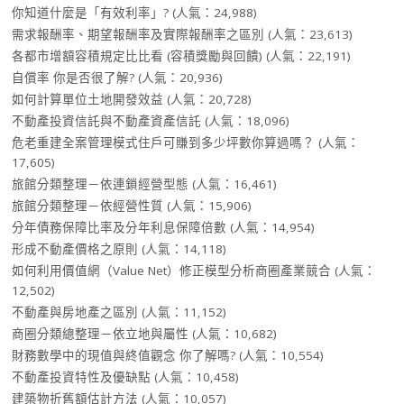
你知道什麼是「有效利率」?
(人氣：24,988)
需求報酬率、期望報酬率及實際報酬率之區別
(人氣：23,613)
各都市增額容積規定比比看 (容積獎勵與回饋)
(人氣：22,191)
自償率 你是否很了解?
(人氣：20,936)
如何計算單位土地開發效益
(人氣：20,728)
不動產投資信託與不動產資產信託
(人氣：18,096)
危老重建全案管理模式住戶可賺到多少坪數你算過嗎？
(人氣：
17,605)
旅館分類整理－依連鎖經營型態
(人氣：16,461)
旅館分類整理－依經營性質
(人氣：15,906)
分年債務保障比率及分年利息保障倍數
(人氣：14,954)
形成不動產價格之原則
(人氣：14,118)
如何利用價值網（Value Net）修正模型分析商圈產業競合
(人氣：
12,502)
不動產與房地產之區別
(人氣：11,152)
商圈分類總整理－依立地與屬性
(人氣：10,682)
財務數學中的現值與終值觀念 你了解嗎?
(人氣：10,554)
不動產投資特性及優缺點
(人氣：10,458)
建築物折舊額估計方法
(人氣：10,057)