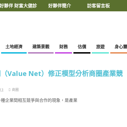
好夥伴 財富大健診
好夥伴簡介
訪客留言板
土地經濟
建築景觀
財務
估價
旅遊
身心
Value Net）修正模型分析商圈產業競
13
商圈
一種企業間相互競爭與合作的現象，是產業