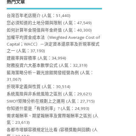
熱門文章
台灣百年老店簡介
(人氣：51,440)
您必須知道的土地分類與限制
(人氣：47,549)
如何計算年金現值與年金終值
(人氣：40,300)
加權平均資金成本法（Weighted Average Cost of
Capital；WACC）－決定資本還原率及折現率模式
之一
(人氣：37,190)
建蔽率與容積率
(人氣：34,994)
財務投資六大基本數學公式
(人氣：32,319)
藍海策略分析－觀光旅館開發經營為例
(人氣：
31,067)
折現率定義與性質
(人氣：30,514)
系統風險與非系統風險之區別
(人氣：29,621)
SWOT矩陣分析在規劃上之運用
(人氣：27,715)
你知道什麼是「有效利率」?
(人氣：24,993)
需求報酬率、期望報酬率及實際報酬率之區別
(人
氣：23,613)
各都市增額容積規定比比看 (容積獎勵與回饋)
(人