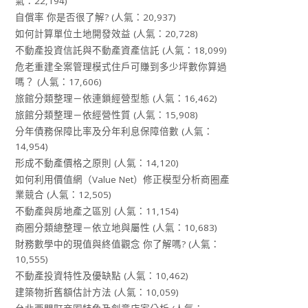
氣：22,194)
自償率 你是否很了解?
(人氣：20,937)
如何計算單位土地開發效益
(人氣：20,728)
不動產投資信託與不動產資產信託
(人氣：18,099)
危老重建全案管理模式住戶可賺到多少坪數你算過
嗎？
(人氣：17,606)
旅館分類整理－依連鎖經營型態
(人氣：16,462)
旅館分類整理－依經營性質
(人氣：15,908)
分年債務保障比率及分年利息保障倍數
(人氣：
14,954)
形成不動產價格之原則
(人氣：14,120)
如何利用價值網（Value Net）修正模型分析商圈產
業競合
(人氣：12,505)
不動產與房地產之區別
(人氣：11,154)
商圈分類總整理－依立地與屬性
(人氣：10,683)
財務數學中的現值與終值觀念 你了解嗎?
(人氣：
10,555)
不動產投資特性及優缺點
(人氣：10,462)
建築物折舊額估計方法
(人氣：10,059)