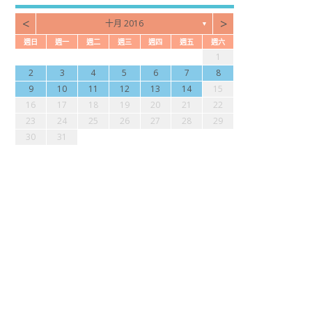
<
>
十月 2016
▼
週日
週一
週二
週三
週四
週五
週六
3
2
4
7
2
4
6
2
2
5
1
4
3
5
3
6
7
2
5
7
3
1
0
1
4
1
3
2
1
0
2
0
3
4
2
4
0
9
9
9
9
8
9
2
3
4
5
6
7
8
7
6
8
1
6
8
0
6
6
9
5
8
7
9
7
0
1
6
9
1
7
9
10
11
12
13
14
15
4
3
5
8
3
5
7
3
3
6
2
5
4
6
4
7
8
3
6
8
4
16
17
18
19
20
21
22
0
0
0
0
9
1
0
1
23
24
25
26
27
28
29
30
31