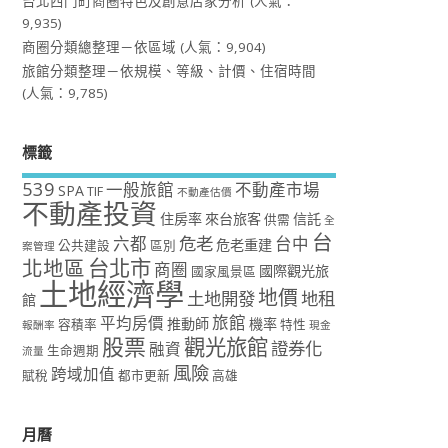
台北西門町商圈特色及創意店家分析
(人氣：
9,935)
商圈分類總整理－依區域
(人氣：9,904)
旅館分類整理－依規模、等級、計價、住宿時間
(人氣：9,785)
標籤
539
一般旅館
不動產市場
SPA
TIF
不動產估價
不動產投資
住房率
來台旅客
信託
供需
全
台
危老
六都
台中
危老重建
公共建設
區別
案管理
台北市
北地區
商圈
國際觀光旅
國家風景區
土地經濟學
地價
土地開發
地租
館
旅館
平均房價
推動師
機率
容積率
特性
報酬率
現金
股票
觀光旅館
證券化
融資
生命週期
流量
風險
跨域加值
賦稅
都市更新
高雄
月曆