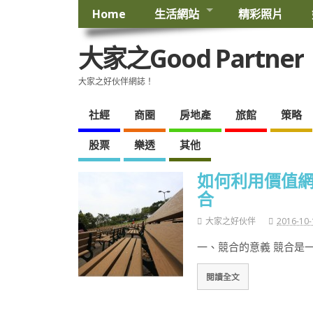
Home
生活網站
精彩照片
大家之Good Partner
大家之好伙伴網誌！
社經
商圈
房地產
旅館
策略
股票
樂透
其他
如何利用價值網（
合
大家之好伙伴
2016-10-
一、競合的意義 競合是
閱讀全文