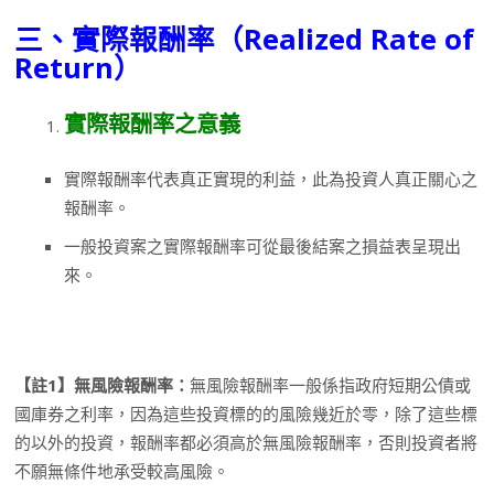
三、實際報酬率（Realized Rate of
Return）
實際報酬率之意義
實際報酬率代表真正實現的利益，此為投資人真正關心之
報酬率。
一般投資案之實際報酬率可從最後結案之損益表呈現出
來。
【註
1
】無風險報酬率：
無風險報酬率一般係指政府短期公債或
國庫券之利率，因為這些投資標的的風險幾近於零，除了這些標
的以外的投資，報酬率都必須高於無風險報酬率，否則投資者將
不願無條件地承受較高風險。