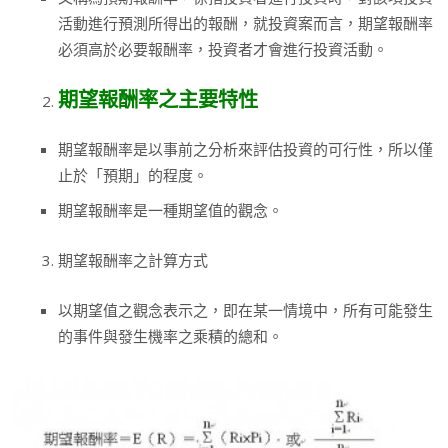
活動進行預測所得出的報酬，就投資案而言，期望報酬率
必須高於必要報酬率，投資者才會進行投資活動。
期望報酬率之主要特性
期望報酬率是以事前之分析來評估投資的可行性，所以僅
止於「預期」的程度。
期望報酬率是一種期望值的觀念。
期望報酬率之計算方式
以期望值之觀念表示之，即在某一情境中，所有可能發生
的事件與發生機率之乘積的總和。