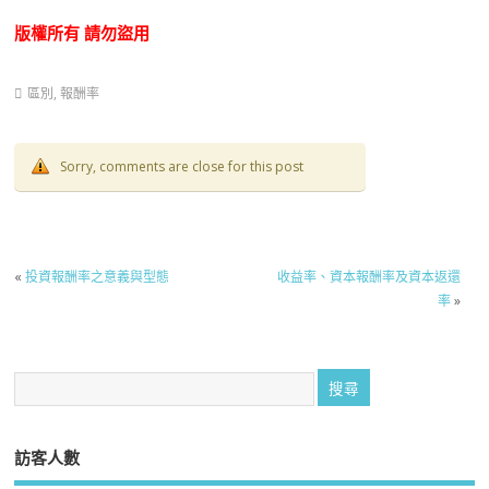
版權所有
請勿盜用
區別
,
報酬率
Sorry, comments are close for this post
«
投資報酬率之意義與型態
收益率、資本報酬率及資本返還
率
»
訪客人數