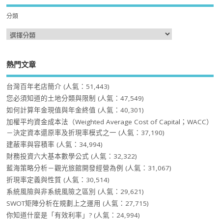
分類
熱門文章
台灣百年老店簡介
(人氣：51,443)
您必須知道的土地分類與限制
(人氣：47,549)
如何計算年金現值與年金終值
(人氣：40,301)
加權平均資金成本法（Weighted Average Cost of Capital；WACC）
－決定資本還原率及折現率模式之一
(人氣：37,190)
建蔽率與容積率
(人氣：34,994)
財務投資六大基本數學公式
(人氣：32,322)
藍海策略分析－觀光旅館開發經營為例
(人氣：31,067)
折現率定義與性質
(人氣：30,514)
系統風險與非系統風險之區別
(人氣：29,621)
SWOT矩陣分析在規劃上之運用
(人氣：27,715)
你知道什麼是「有效利率」?
(人氣：24,994)