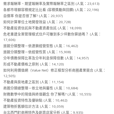
需求報酬率、期望報酬率及實際報酬率之區別
(人氣：23,613)
各都市增額容積規定比比看 (容積獎勵與回饋)
(人氣：22,196)
自償率 你是否很了解?
(人氣：20,937)
如何計算單位土地開發效益
(人氣：20,728)
不動產投資信託與不動產資產信託
(人氣：18,099)
危老重建全案管理模式住戶可賺到多少坪數你算過嗎？
(人氣：
17,606)
旅館分類整理－依連鎖經營型態
(人氣：16,462)
旅館分類整理－依經營性質
(人氣：15,908)
分年債務保障比率及分年利息保障倍數
(人氣：14,957)
形成不動產價格之原則
(人氣：14,120)
如何利用價值網（Value Net）修正模型分析商圈產業競合
(人氣：
12,505)
不動產與房地產之區別
(人氣：11,154)
商圈分類總整理－依立地與屬性
(人氣：10,684)
財務數學中的現值與終值觀念 你了解嗎?
(人氣：10,555)
不動產投資特性及優缺點
(人氣：10,462)
建築物折舊額估計方法
(人氣：10,059)
台北西門町商圈特色及創意店家分析
(人氣：9,935)