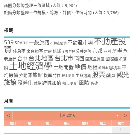
商圈分類總整理－依區域
(人氣：9,904)
旅館分類整理－依規模、等級、計價、住宿時間
(人氣：9,786)
標籤
不動產投
539
一般旅館
不動產市場
SPA
TIF
不動產估價
資
危老
六都
住房率
來台旅客
信託
危
供需
公共建設
區別
全案管理
台北市
台北地區
台中
商圈
老重建
國際觀光旅
國家風景區
土地經濟學
地價
土地開發
地租
平
館
容積率
報酬率
股票
觀光
旅館
均房價
融資
推動師
機率
特性
生命週期
現金流量
旅館
風險
證券化
跨域加值
賦稅
都市更新
高雄
月曆
<
>
十月 2016
▼
週日
週一
週二
週三
週四
週五
週六
1