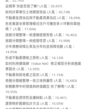
氣：22,192)
自償率 你是否很了解?
(人氣：20,937)
如何計算單位土地開發效益
(人氣：20,728)
不動產投資信託與不動產資產信託
(人氣：18,099)
危老重建全案管理模式住戶可賺到多少坪數你算過
嗎？
(人氣：17,606)
旅館分類整理－依連鎖經營型態
(人氣：16,462)
旅館分類整理－依經營性質
(人氣：15,908)
分年債務保障比率及分年利息保障倍數
(人氣：
14,954)
形成不動產價格之原則
(人氣：14,120)
如何利用價值網（Value Net）修正模型分析商圈產
業競合
(人氣：12,505)
不動產與房地產之區別
(人氣：11,154)
商圈分類總整理－依立地與屬性
(人氣：10,683)
財務數學中的現值與終值觀念 你了解嗎?
(人氣：
10,555)
不動產投資特性及優缺點
(人氣：10,461)
建築物折舊額估計方法
(人氣：10,059)