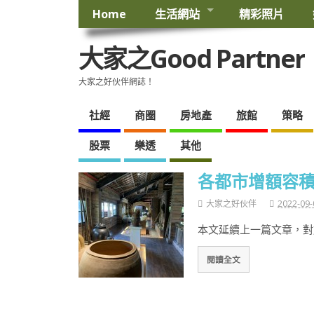
Home
生活網站
精彩照片
大家之Good Partner
大家之好伙伴網誌！
社經
商圈
房地產
旅館
策略
股票
樂透
其他
各都市增額容積
大家之好伙伴
2022-09-
本文延續上一篇文章，對
閱讀全文