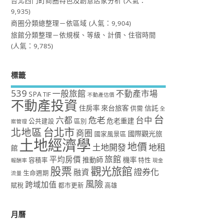
台北西門町商圈特色及創意店家分析
(人氣：
9,935)
商圈分類總整理－依區域
(人氣：9,904)
旅館分類整理－依規模、等級、計價、住宿時間
(人氣：9,785)
標籤
539
一般旅館
不動產市場
SPA
TIF
不動產估價
不動產投資
住房率
來台旅客
信託
供需
全
台
危老
六都
台中
危老重建
公共建設
區別
案管理
台北市
北地區
商圈
國際觀光旅
國家風景區
土地經濟學
地價
土地開發
地租
館
旅館
平均房價
推動師
機率
容積率
特性
報酬率
現金
股票
觀光旅館
證券化
融資
生命週期
流量
風險
跨域加值
賦稅
都市更新
高雄
月曆