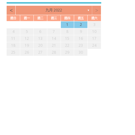
<
>
九月 2022
▼
週日
週一
週二
週三
週四
週五
週六
2
4
7
2
4
6
2
2
5
1
4
3
5
1
3
6
7
2
5
7
3
1
2
3
1
4
1
3
2
1
0
2
0
3
4
2
4
0
9
9
9
9
8
8
9
4
5
6
7
8
9
10
6
8
1
6
8
0
6
6
9
5
8
7
9
5
7
0
1
6
9
1
7
11
12
13
14
15
16
17
3
5
8
3
5
7
3
3
6
2
5
4
6
2
4
7
8
3
6
8
4
18
19
20
21
22
23
24
0
0
0
0
9
1
9
0
1
25
26
27
28
29
30