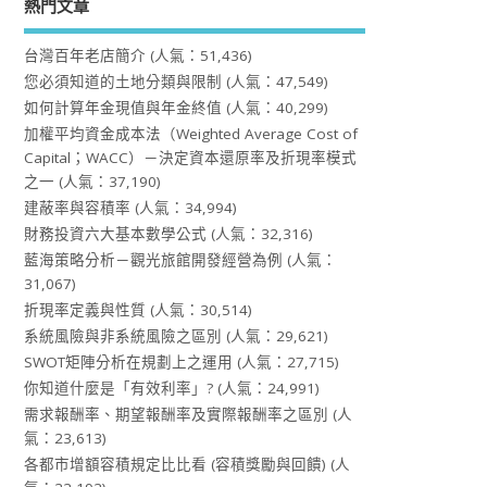
熱門文章
台灣百年老店簡介
(人氣：51,436)
您必須知道的土地分類與限制
(人氣：47,549)
如何計算年金現值與年金終值
(人氣：40,299)
加權平均資金成本法（Weighted Average Cost of
Capital；WACC）－決定資本還原率及折現率模式
之一
(人氣：37,190)
建蔽率與容積率
(人氣：34,994)
財務投資六大基本數學公式
(人氣：32,316)
藍海策略分析－觀光旅館開發經營為例
(人氣：
31,067)
折現率定義與性質
(人氣：30,514)
系統風險與非系統風險之區別
(人氣：29,621)
SWOT矩陣分析在規劃上之運用
(人氣：27,715)
你知道什麼是「有效利率」?
(人氣：24,991)
需求報酬率、期望報酬率及實際報酬率之區別
(人
氣：23,613)
各都市增額容積規定比比看 (容積獎勵與回饋)
(人