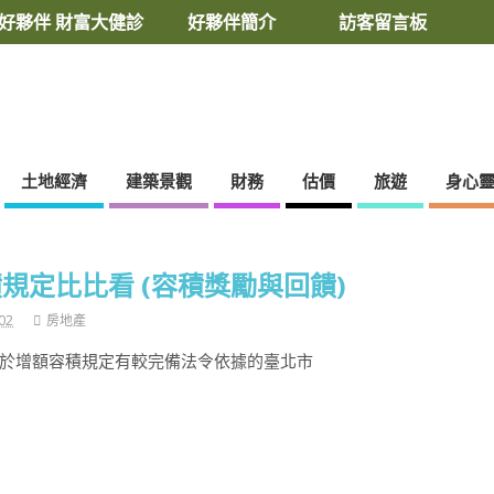
好夥伴 財富大健診
好夥伴簡介
訪客留言板
土地經濟
建築景觀
財務
估價
旅遊
身心
規定比比看 (容積獎勵與回饋)
02
房地產
於增額容積規定有較完備法令依據的臺北市