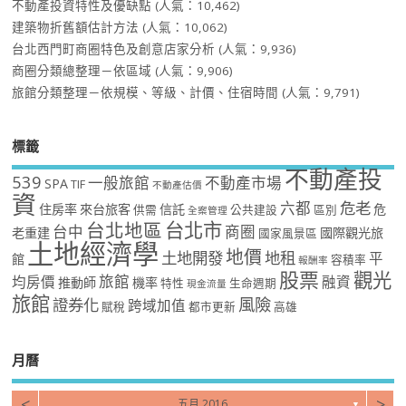
不動產投資特性及優缺點
(人氣：10,462)
建築物折舊額估計方法
(人氣：10,062)
台北西門町商圈特色及創意店家分析
(人氣：9,936)
商圈分類總整理－依區域
(人氣：9,906)
旅館分類整理－依規模、等級、計價、住宿時間
(人氣：9,791)
標籤
不動產投
539
一般旅館
不動產市場
SPA
TIF
不動產估價
資
危老
六都
住房率
來台旅客
信託
危
供需
公共建設
區別
全案管理
台北市
台北地區
台中
商圈
老重建
國際觀光旅
國家風景區
土地經濟學
地價
土地開發
地租
平
館
容積率
報酬率
股票
觀光
旅館
均房價
融資
推動師
機率
特性
生命週期
現金流量
旅館
風險
證券化
跨域加值
賦稅
都市更新
高雄
月曆
<
>
五月 2016
▼