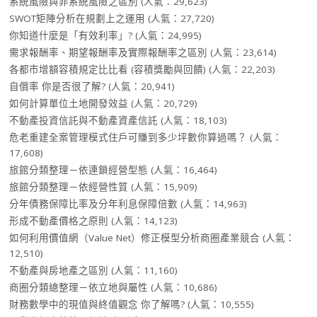
系統風險與非系統風險之區別
(人氣：29,623)
SWOT矩陣分析在規劃上之運用
(人氣：27,720)
你知道什麼是「有效利率」?
(人氣：24,995)
需求報酬率、期望報酬率及實際報酬率之區別
(人氣：23,614)
各都市增額容積規定比比看 (容積獎勵與回饋)
(人氣：22,203)
自償率 你是否很了解?
(人氣：20,941)
如何計算單位土地開發效益
(人氣：20,729)
不動產投資信託與不動產資產信託
(人氣：18,103)
危老重建全案管理模式住戶可賺到多少坪數你算過嗎？
(人氣：
17,608)
旅館分類整理－依連鎖經營型態
(人氣：16,464)
旅館分類整理－依經營性質
(人氣：15,909)
分年債務保障比率及分年利息保障倍數
(人氣：14,963)
形成不動產價格之原則
(人氣：14,123)
如何利用價值網（Value Net）修正模型分析商圈產業競合
(人氣：
12,510)
不動產與房地產之區別
(人氣：11,160)
商圈分類總整理－依立地與屬性
(人氣：10,686)
財務數學中的現值與終值觀念 你了解嗎?
(人氣：10,555)