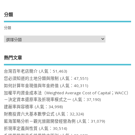
分類
分類
熱門文章
台灣百年老店簡介
(人氣：51,463)
您必須知道的土地分類與限制
(人氣：47,551)
如何計算年金現值與年金終值
(人氣：40,311)
加權平均資金成本法（Weighted Average Cost of Capital；WACC）
－決定資本還原率及折現率模式之一
(人氣：37,190)
建蔽率與容積率
(人氣：34,998)
財務投資六大基本數學公式
(人氣：32,324)
藍海策略分析－觀光旅館開發經營為例
(人氣：31,079)
折現率定義與性質
(人氣：30,514)