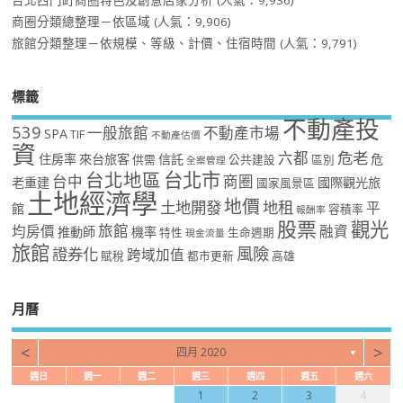
台北西門町商圈特色及創意店家分析
(人氣：9,936)
商圈分類總整理－依區域
(人氣：9,906)
旅館分類整理－依規模、等級、計價、住宿時間
(人氣：9,791)
標籤
不動產投
539
一般旅館
不動產市場
SPA
TIF
不動產估價
資
危老
六都
住房率
來台旅客
信託
危
供需
公共建設
區別
全案管理
台北市
台北地區
台中
商圈
老重建
國際觀光旅
國家風景區
土地經濟學
地價
土地開發
地租
平
館
容積率
報酬率
股票
觀光
旅館
均房價
融資
推動師
機率
特性
生命週期
現金流量
旅館
風險
證券化
跨域加值
賦稅
都市更新
高雄
月曆
<
>
四月 2020
▼
週日
週一
週二
週三
週四
週五
週六
1
2
3
4