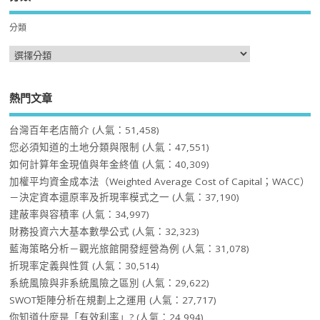
分類
熱門文章
台灣百年老店簡介
(人氣：51,458)
您必須知道的土地分類與限制
(人氣：47,551)
如何計算年金現值與年金終值
(人氣：40,309)
加權平均資金成本法（Weighted Average Cost of Capital；WACC）
－決定資本還原率及折現率模式之一
(人氣：37,190)
建蔽率與容積率
(人氣：34,997)
財務投資六大基本數學公式
(人氣：32,323)
藍海策略分析－觀光旅館開發經營為例
(人氣：31,078)
折現率定義與性質
(人氣：30,514)
系統風險與非系統風險之區別
(人氣：29,622)
SWOT矩陣分析在規劃上之運用
(人氣：27,717)
你知道什麼是「有效利率」?
(人氣：24,994)