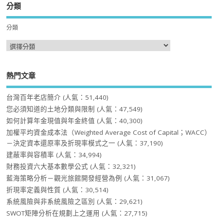
分類
分類
熱門文章
台灣百年老店簡介
(人氣：51,440)
您必須知道的土地分類與限制
(人氣：47,549)
如何計算年金現值與年金終值
(人氣：40,300)
加權平均資金成本法（Weighted Average Cost of Capital；WACC）
－決定資本還原率及折現率模式之一
(人氣：37,190)
建蔽率與容積率
(人氣：34,994)
財務投資六大基本數學公式
(人氣：32,321)
藍海策略分析－觀光旅館開發經營為例
(人氣：31,067)
折現率定義與性質
(人氣：30,514)
系統風險與非系統風險之區別
(人氣：29,621)
SWOT矩陣分析在規劃上之運用
(人氣：27,715)