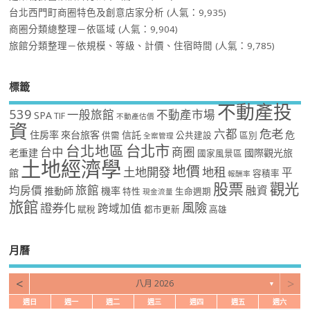
台北西門町商圈特色及創意店家分析
(人氣：9,935)
商圈分類總整理－依區域
(人氣：9,904)
旅館分類整理－依規模、等級、計價、住宿時間
(人氣：9,785)
標籤
不動產投
539
一般旅館
不動產市場
SPA
TIF
不動產估價
資
危老
六都
住房率
來台旅客
信託
危
供需
公共建設
區別
全案管理
台北市
台北地區
台中
商圈
老重建
國際觀光旅
國家風景區
土地經濟學
地價
土地開發
地租
平
館
容積率
報酬率
股票
觀光
旅館
均房價
融資
推動師
機率
特性
生命週期
現金流量
旅館
風險
證券化
跨域加值
賦稅
都市更新
高雄
月曆
<
>
八月 2026
▼
週日
週一
週二
週三
週四
週五
週六