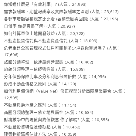
你知道什麼是「有效利率」?
(人氣：24,993)
需求報酬率、期望報酬率及實際報酬率之區別
(人氣：23,613)
各都市增額容積規定比比看 (容積獎勵與回饋)
(人氣：22,196)
自償率 你是否很了解?
(人氣：20,937)
如何計算單位土地開發效益
(人氣：20,728)
不動產投資信託與不動產資產信託
(人氣：18,099)
危老重建全案管理模式住戶可賺到多少坪數你算過嗎？
(人氣：
17,606)
旅館分類整理－依連鎖經營型態
(人氣：16,462)
旅館分類整理－依經營性質
(人氣：15,908)
分年債務保障比率及分年利息保障倍數
(人氣：14,956)
形成不動產價格之原則
(人氣：14,120)
如何利用價值網（Value Net）修正模型分析商圈產業競合
(人氣：
12,505)
不動產與房地產之區別
(人氣：11,154)
商圈分類總整理－依立地與屬性
(人氣：10,684)
財務數學中的現值與終值觀念 你了解嗎?
(人氣：10,555)
不動產投資特性及優缺點
(人氣：10,462)
建築物折舊額估計方法
(人氣：10,059)