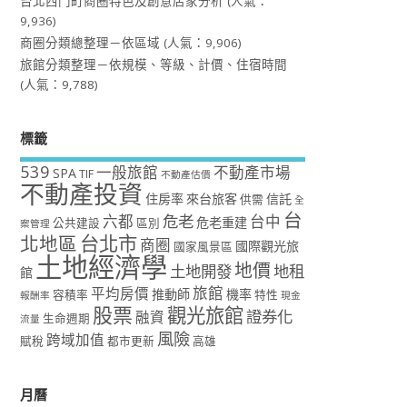
台北西門町商圈特色及創意店家分析
(人氣：
9,936)
商圈分類總整理－依區域
(人氣：9,906)
旅館分類整理－依規模、等級、計價、住宿時間
(人氣：9,788)
標籤
539
一般旅館
不動產市場
SPA
TIF
不動產估價
不動產投資
住房率
來台旅客
信託
供需
全
台
危老
六都
台中
危老重建
公共建設
區別
案管理
台北市
北地區
商圈
國際觀光旅
國家風景區
土地經濟學
地價
土地開發
地租
館
旅館
平均房價
推動師
機率
容積率
特性
報酬率
現金
股票
觀光旅館
證券化
融資
生命週期
流量
風險
跨域加值
賦稅
都市更新
高雄
月曆