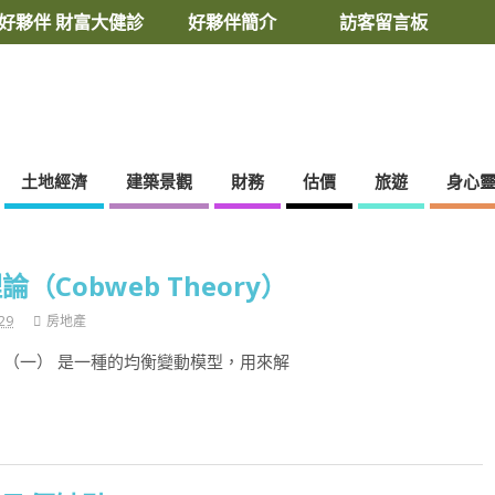
好夥伴 財富大健診
好夥伴簡介
訪客留言板
土地經濟
建築景觀
財務
估價
旅遊
身心
（Cobweb Theory）
29
房地產
 （一） 是一種的均衡變動模型，用來解