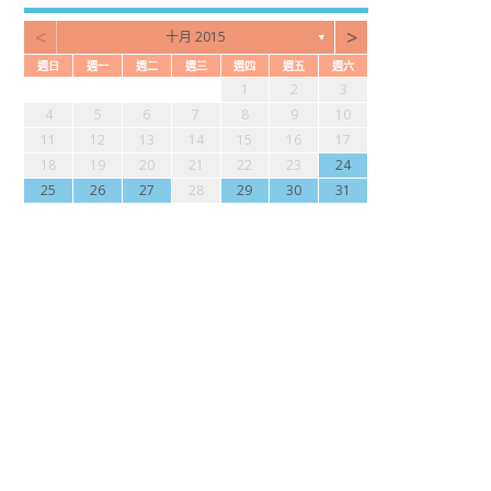
<
>
十月 2015
▼
週日
週一
週二
週三
週四
週五
週六
3
2
4
7
2
4
6
2
2
5
1
4
3
5
1
3
6
7
2
5
7
1
2
3
0
1
4
1
3
2
1
0
2
0
3
4
2
4
9
9
9
9
8
8
9
4
5
6
7
8
9
10
7
6
8
1
6
8
0
6
6
9
5
8
7
9
5
7
0
1
6
9
1
11
12
13
14
15
16
17
4
3
5
8
3
5
7
3
3
6
2
5
4
6
2
4
7
8
3
6
8
18
19
20
21
22
23
24
0
0
0
0
9
1
9
0
25
26
27
28
29
30
31