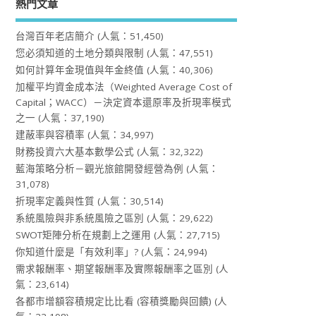
熱門文章
台灣百年老店簡介
(人氣：51,450)
您必須知道的土地分類與限制
(人氣：47,551)
如何計算年金現值與年金終值
(人氣：40,306)
加權平均資金成本法（Weighted Average Cost of
Capital；WACC）－決定資本還原率及折現率模式
之一
(人氣：37,190)
建蔽率與容積率
(人氣：34,997)
財務投資六大基本數學公式
(人氣：32,322)
藍海策略分析－觀光旅館開發經營為例
(人氣：
31,078)
折現率定義與性質
(人氣：30,514)
系統風險與非系統風險之區別
(人氣：29,622)
SWOT矩陣分析在規劃上之運用
(人氣：27,715)
你知道什麼是「有效利率」?
(人氣：24,994)
需求報酬率、期望報酬率及實際報酬率之區別
(人
氣：23,614)
各都市增額容積規定比比看 (容積獎勵與回饋)
(人