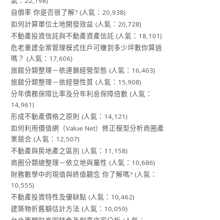
氣：22,198)
自償率 你是否很了解?
(人氣：20,938)
如何計算單位土地開發效益
(人氣：20,728)
不動產投資信託與不動產資產信託
(人氣：18,101)
危老重建全案管理模式住戶可賺到多少坪數你算過
嗎？
(人氣：17,606)
旅館分類整理－依連鎖經營型態
(人氣：16,463)
旅館分類整理－依經營性質
(人氣：15,908)
分年債務保障比率及分年利息保障倍數
(人氣：
14,961)
形成不動產價格之原則
(人氣：14,121)
如何利用價值網（Value Net）修正模型分析商圈產
業競合
(人氣：12,507)
不動產與房地產之區別
(人氣：11,158)
商圈分類總整理－依立地與屬性
(人氣：10,686)
財務數學中的現值與終值觀念 你了解嗎?
(人氣：
10,555)
不動產投資特性及優缺點
(人氣：10,462)
建築物折舊額估計方法
(人氣：10,059)