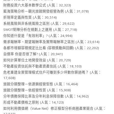
財務投資六大基本數學公式
(人氣：32,323)
藍海策略分析－觀光旅館開發經營為例
(人氣：31,078)
折現率定義與性質
(人氣：30,514)
系統風險與非系統風險之區別
(人氣：29,622)
SWOT矩陣分析在規劃上之運用
(人氣：27,718)
你知道什麼是「有效利率」?
(人氣：24,994)
需求報酬率、期望報酬率及實際報酬率之區別
(人氣：23,614)
各都市增額容積規定比比看 (容積獎勵與回饋)
(人氣：22,202)
自償率 你是否很了解?
(人氣：20,941)
如何計算單位土地開發效益
(人氣：20,729)
不動產投資信託與不動產資產信託
(人氣：18,103)
危老重建全案管理模式住戶可賺到多少坪數你算過嗎？
(人氣：
17,608)
旅館分類整理－依連鎖經營型態
(人氣：16,464)
旅館分類整理－依經營性質
(人氣：15,908)
分年債務保障比率及分年利息保障倍數
(人氣：14,962)
形成不動產價格之原則
(人氣：14,123)
如何利用價值網（Value Net）修正模型分析商圈產業競合
(人氣：