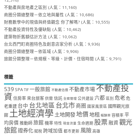
12,510)
不動產與房地產之區別
(人氣：11,160)
商圈分類總整理－依立地與屬性
(人氣：10,686)
財務數學中的現值與終值觀念 你了解嗎?
(人氣：10,555)
不動產投資特性及優缺點
(人氣：10,462)
建築物折舊額估計方法
(人氣：10,062)
台北西門町商圈特色及創意店家分析
(人氣：9,936)
商圈分類總整理－依區域
(人氣：9,906)
旅館分類整理－依規模、等級、計價、住宿時間
(人氣：9,791)
標籤
不動產投
539
一般旅館
不動產市場
SPA
TIF
不動產估價
資
危老
六都
住房率
來台旅客
信託
危
供需
公共建設
區別
全案管理
台北市
台北地區
台中
商圈
老重建
國際觀光旅
國家風景區
土地經濟學
地價
土地開發
地租
平
館
容積率
報酬率
股票
觀光
旅館
均房價
融資
推動師
機率
特性
生命週期
現金流量
旅館
風險
證券化
跨域加值
賦稅
都市更新
高雄