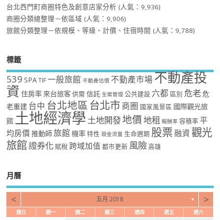
台北西門町商圈特色及創意店家分析
(人氣：9,936)
商圈分類總整理－依區域
(人氣：9,906)
旅館分類整理－依規模、等級、計價、住宿時間
(人氣：9,788)
標籤
不動產投
539
一般旅館
不動產市場
SPA
TIF
不動產估價
資
危老
六都
住房率
來台旅客
信託
危
供需
公共建設
區別
全案管理
台北市
台北地區
台中
商圈
老重建
國際觀光旅
國家風景區
土地經濟學
地價
土地開發
地租
平
館
容積率
報酬率
股票
觀光
旅館
均房價
融資
推動師
機率
特性
生命週期
現金流量
旅館
風險
證券化
跨域加值
賦稅
都市更新
高雄
月曆
<
>
五月 2018
▼
週日
週一
週二
週三
週四
週五
週六