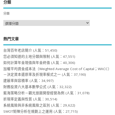
分類
分類
熱門文章
台灣百年老店簡介
(人氣：51,450)
您必須知道的土地分類與限制
(人氣：47,551)
如何計算年金現值與年金終值
(人氣：40,306)
加權平均資金成本法（Weighted Average Cost of Capital；WACC）
－決定資本還原率及折現率模式之一
(人氣：37,190)
建蔽率與容積率
(人氣：34,997)
財務投資六大基本數學公式
(人氣：32,322)
藍海策略分析－觀光旅館開發經營為例
(人氣：31,078)
折現率定義與性質
(人氣：30,514)
系統風險與非系統風險之區別
(人氣：29,622)
SWOT矩陣分析在規劃上之運用
(人氣：27,715)