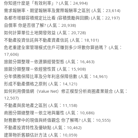
你知道什麼是「有效利率」?
(人氣：24,994)
需求報酬率、期望報酬率及實際報酬率之區別
(人氣：23,614)
各都市增額容積規定比比看 (容積獎勵與回饋)
(人氣：22,197)
自償率 你是否很了解?
(人氣：20,938)
如何計算單位土地開發效益
(人氣：20,728)
不動產投資信託與不動產資產信託
(人氣：18,101)
危老重建全案管理模式住戶可賺到多少坪數你算過嗎？
(人氣：
17,606)
旅館分類整理－依連鎖經營型態
(人氣：16,463)
旅館分類整理－依經營性質
(人氣：15,908)
分年債務保障比率及分年利息保障倍數
(人氣：14,961)
形成不動產價格之原則
(人氣：14,121)
如何利用價值網（Value Net）修正模型分析商圈產業競合
(人氣：
12,507)
不動產與房地產之區別
(人氣：11,158)
商圈分類總整理－依立地與屬性
(人氣：10,686)
財務數學中的現值與終值觀念 你了解嗎?
(人氣：10,555)
不動產投資特性及優缺點
(人氣：10,462)
建築物折舊額估計方法
(人氣：10,059)