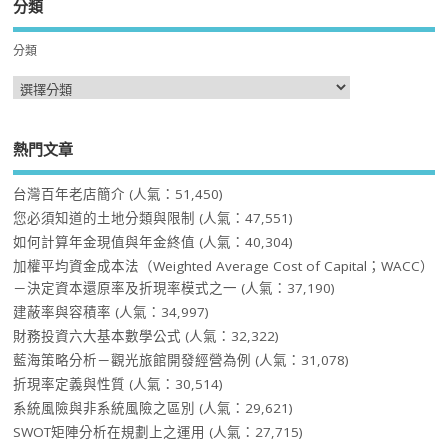
分類
分類
熱門文章
台灣百年老店簡介
(人氣：51,450)
您必須知道的土地分類與限制
(人氣：47,551)
如何計算年金現值與年金終值
(人氣：40,304)
加權平均資金成本法（Weighted Average Cost of Capital；WACC）
－決定資本還原率及折現率模式之一
(人氣：37,190)
建蔽率與容積率
(人氣：34,997)
財務投資六大基本數學公式
(人氣：32,322)
藍海策略分析－觀光旅館開發經營為例
(人氣：31,078)
折現率定義與性質
(人氣：30,514)
系統風險與非系統風險之區別
(人氣：29,621)
SWOT矩陣分析在規劃上之運用
(人氣：27,715)