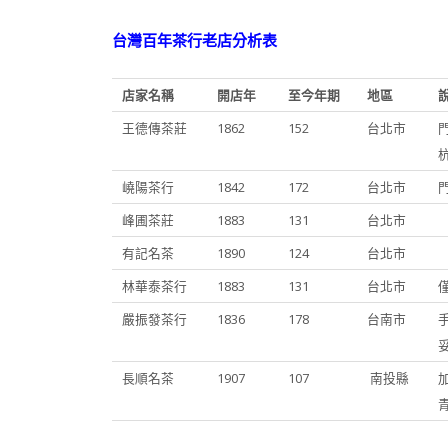
台灣百年茶行老店分析表
店家名稱
開店年
至今年期
地區
王德傳茶莊
1862
152
台北市
嶢陽茶行
1842
172
台北市
峰圃茶莊
1883
131
台北市
有記名茶
1890
124
台北市
林華泰茶行
1883
131
台北市
嚴振發茶行
1836
178
台南市
長順名茶
1907
107
南投縣