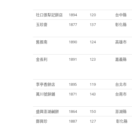
社口張犁記餅店
1894
120
台中縣
玉珍齋
1877
137
彰化縣
舊振南
1890
124
高雄市
金長利
1891
123
嘉義縣
李亭香餅店
1895
119
台北市
萬川號餅舖
1871
143
台南市
盛興澎湖鹹餅
1864
150
澎湖縣
鄭興珍
1887
127
彰化縣