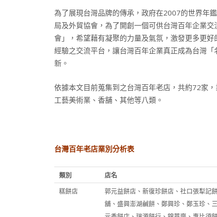
為了展現台灣品牌的傳承，政府在2007的世界年
局及外貿協會，為了開創一個可供台灣百年企業交流
會」，希望藉有凝聚的力量及氣氛，激發更多更好
經驗之交流平台，讓台灣百年企業真正成為台灣「
新。
依據本文目前蒐集到之台灣百年老店，共約72家
工藝美術業、香舖、其他等八類。
台灣百年老店業別分析表
類別
店名
糕餅店
郭元益餅店、新復珍餅店、社口張犁記
舖、盛興澎湖鹹餅、鄭興珍、鄭玉珍、
元香餅店、瑞源餅行、錦華齋、惠比須