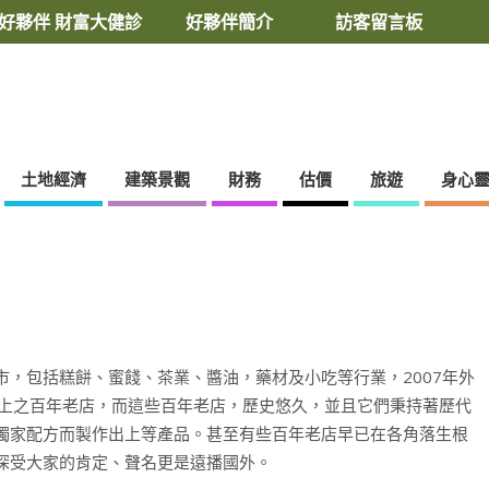
好夥伴 財富大健診
好夥伴簡介
訪客留言板
土地經濟
建築景觀
財務
估價
旅遊
身心
，包括糕餅、蜜餞、茶業、醬油，藥材及小吃等行業，2007年外
以上之百年老店，而這些百年老店，歷史悠久，並且它們秉持著歷代
獨家配方而製作出上等產品。甚至有些百年老店早已在各角落生根
深受大家的肯定、聲名更是遠播國外。