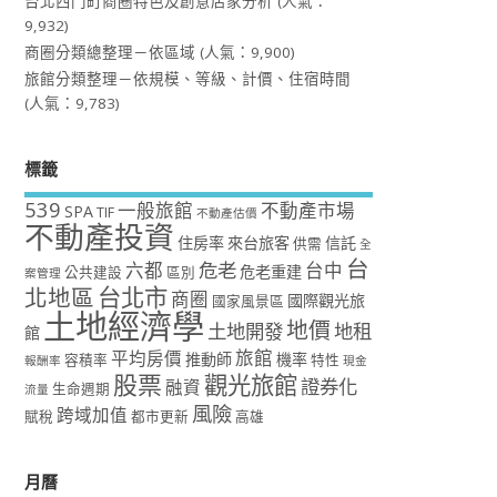
台北西門町商圈特色及創意店家分析
(人氣：
9,932)
商圈分類總整理－依區域
(人氣：9,900)
旅館分類整理－依規模、等級、計價、住宿時間
(人氣：9,783)
標籤
539
一般旅館
不動產市場
SPA
TIF
不動產估價
不動產投資
住房率
來台旅客
信託
供需
全
台
危老
六都
台中
危老重建
公共建設
區別
案管理
台北市
北地區
商圈
國際觀光旅
國家風景區
土地經濟學
地價
土地開發
地租
館
旅館
平均房價
推動師
機率
容積率
特性
報酬率
現金
股票
觀光旅館
證券化
融資
生命週期
流量
風險
跨域加值
賦稅
都市更新
高雄
月曆