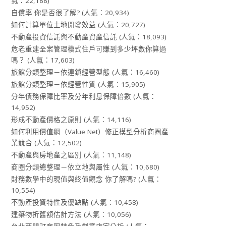
氣：22,188)
自償率 你是否很了解?
(人氣：20,934)
如何計算單位土地開發效益
(人氣：20,727)
不動產投資信託與不動產資產信託
(人氣：18,093)
危老重建全案管理模式住戶可賺到多少坪數你算過
嗎？
(人氣：17,603)
旅館分類整理－依連鎖經營型態
(人氣：16,460)
旅館分類整理－依經營性質
(人氣：15,905)
分年債務保障比率及分年利息保障倍數
(人氣：
14,952)
形成不動產價格之原則
(人氣：14,116)
如何利用價值網（Value Net）修正模型分析商圈產
業競合
(人氣：12,502)
不動產與房地產之區別
(人氣：11,148)
商圈分類總整理－依立地與屬性
(人氣：10,680)
財務數學中的現值與終值觀念 你了解嗎?
(人氣：
10,554)
不動產投資特性及優缺點
(人氣：10,458)
建築物折舊額估計方法
(人氣：10,056)