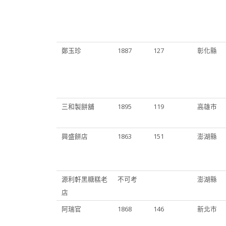
鄭玉珍
1887
127
彰化縣
三和製餅舖
1895
119
高雄市
興盛餅店
1863
151
澎湖縣
源利軒黑糖糕老
不可考
澎湖縣
店
阿瑞官
1868
146
新北市