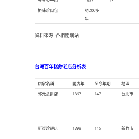
金春發牛肉
1897
117
振味珍肉包
約200多
年
資料來源 :各相關網站
台灣百年糕餅老店分析表
店家名稱
開店年
至今年期
地區
郭元益餅店
1867
147
台北市
新復珍餅店
1898
116
新竹市