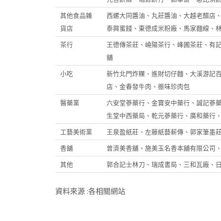
其他食品雜
西螺大同醬油、丸莊醬油、大越老醋店
貨店
泰興蜜餞、東德成米粉廠、馬家麵線、
茶行
王德傳茶莊、嶢陽茶行、峰圃茶莊、有
舖
小吃
新竹北門炸粿、進財切仔麵、大溪游記
店、金春發牛肉、振味珍肉包
醫藥業
六安堂蔘藥行、金寶安中藥行、誠記蔘
生堂中西藥局、乾元蔘藥行、廣和藥行
工藝美術業
王泉盈紙莊、左藤紙藝薪傳、郭家筆墨
香舖
曾濟美香舖、施美玉名香本舖有限公司
其他
郭合記士林刀、瑞成書局、三和瓦廠、
資料來源 :各相關網站