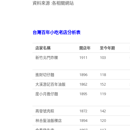
資料來源 :各相關網站
台灣百年小吃老店分析表
店家名稱
開店年
至今年期
新竹北門炸粿
1911
103
進財切仔麵
1896
118
大溪游記百年油飯
1862
152
度小月擔仔麵
1895
119
再發號肉粽
1872
142
林合髮油飯稞店
1894
120