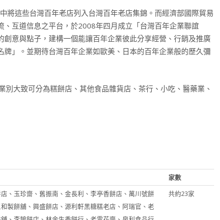
鑑中將這些台灣百年老店列入台灣百年老店集錦。而經濟部國際貿易
、互道信息之平台，於2008年四月成立「台灣百年企業聯誼
的創意與點子，建構一個能讓百年企業彼此分享經營、行銷及推廣
名牌」。並期待台灣百年企業如歐美、日本的百年企業般的歷久彌
，業別大致可分為糕餅店、其他食品雜貨店、茶行、小吃、醫藥業、
家數
餅店、玉珍齋、舊振南、金長利、李亭香餅店、萬川號餅
共約23家
三和製餅舖、興盛餅店、源利軒黑糖糕老店、阿瑞官、老
餅舖、李鵠餅店、林金生香餅行、老雪花齋、泉利食品行