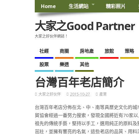
Home
生活網站
精彩照片
大家之Good Partner
大家之好伙伴網誌！
社經
商圈
房地產
旅館
策略
股票
樂透
其他
台灣百年老店簡介
大家之好伙伴
2015-10-27
產業
台灣百年老店分佈在北、中、南等具歷史文化的城市
貿協會經過一番努力搜索，發現全國將近有70家
祖先的傳統手藝，堅持以手工，選用純正的原料及
茁壯，並擁有響亮的名氣，這些老店的品質、用料