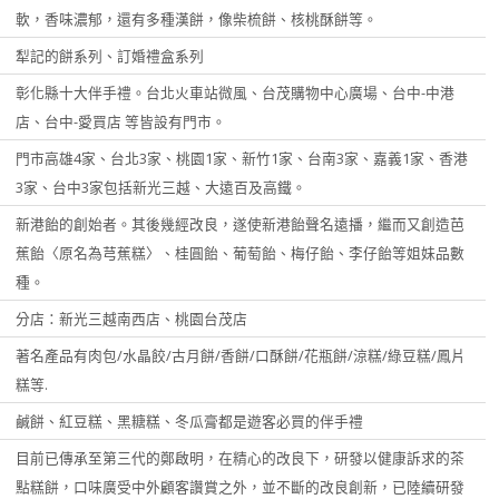
軟，香味濃郁，還有多種漢餅，像柴梳餅、核桃酥餅等。
犁記的餅系列、訂婚禮盒系列
彰化縣十大伴手禮。台北火車站微風、台茂購物中心廣場、台中-中港
店、台中-愛買店 等皆設有門市。
門市高雄4家、台北3家、桃園1家、新竹1家、台南3家、嘉義1家、香港
3家、台中3家包括新光三越、大遠百及高鐵。
新港飴的創始者。其後幾經改良，遂使新港飴聲名遠播，繼而又創造芭
蕉飴〈原名為芎蕉糕〉、桂圓飴、葡萄飴、梅仔飴、李仔飴等姐妹品數
種。
分店：新光三越南西店、桃園台茂店
著名產品有肉包/水晶餃/古月餅/香餅/口酥餅/花瓶餅/涼糕/綠豆糕/鳳片
糕等.
鹹餅、紅豆糕、黑糖糕、冬瓜膏都是遊客必買的伴手禮
目前已傳承至第三代的鄭啟明，在精心的改良下，研發以健康訴求的茶
點糕餅，口味廣受中外顧客讚賞之外，並不斷的改良創新，已陸續研發