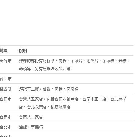
地區
說明
新竹市
炸粿的部份有蚵仔嗲、肉粿、芋頭片、地瓜片、芋頭糕、米糕、
蒜頭等，另有魚焿湯及果汁等。
台北市
桃園縣
游記有三寶，油飯、肉捲、肉羹湯
台南市
台灣共五家店，包括台南本舖老店、台南中正二店、台北忠孝
店、台北永康店、桃源航廈店
台南市
台南共二家店
台北市
油飯、芋粿巧