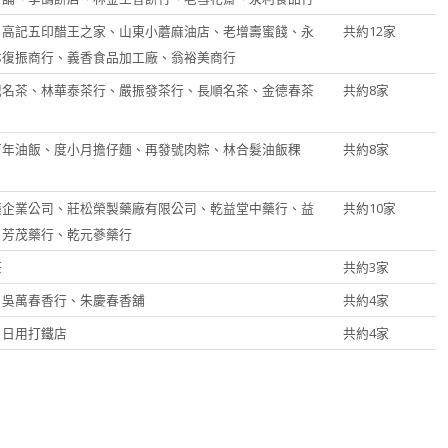
、高記五印醋王之家、山東小蘑麻油店、老增壽蜜餞、永
共約12家
林復振商行、義香食品加工廠、翁裕美商行
記名茶、林華泰茶行、嚴振發茶行、長順名茶、金德春茶
共約8家
百年油飯、度小月擔仔麵、再發號肉粽、林合髮油飯稞
共約8家
藥企業公司、莊松榮製藥廠有限公司、乾益堂中藥行、益
共約10家
、芳茂藥行、乾元蔘藥行
莊
共約3家
、吳萬春香行、朱慶春香舖
共約4家
日日用打鐵店
共約4家