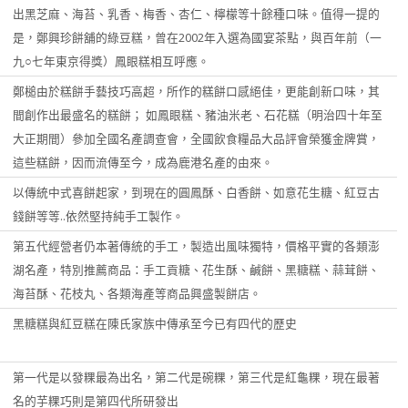
出黑芝麻、海苔、乳香、梅香、杏仁、檸檬等十餘種口味。值得一提的
是，鄭興珍餅舖的綠豆糕，曾在2002年入選為國宴茶點，與百年前（一
九○七年東京得獎）鳳眼糕相互呼應。
鄭槌由於糕餅手藝技巧高超，所作的糕餅口感絕佳，更能創新口味，其
間創作出最盛名的糕餅； 如鳳眼糕、豬油米老、石花糕（明治四十年至
大正期間）參加全國名產調查會，全國飲食糧品大品評會榮獲金牌賞，
這些糕餅，因而流傳至今，成為鹿港名產的由來。
以傳統中式喜餅起家，到現在的圓鳳酥、白香餅、如意花生糖、紅豆古
錢餅等等..依然堅持純手工製作。
第五代經營者仍本著傳統的手工，製造出風味獨特，價格平實的各類澎
湖名產，特別推薦商品：手工貢糖、花生酥、鹹餅、黑糖糕、蒜茸餅、
海苔酥、花枝丸、各類海產等商品興盛製餅店。
黑糖糕與紅豆糕在陳氏家族中傳承至今已有四代的歷史
第一代是以發粿最為出名，第二代是碗粿，第三代是紅龜粿，現在最著
名的芋粿巧則是第四代所研發出