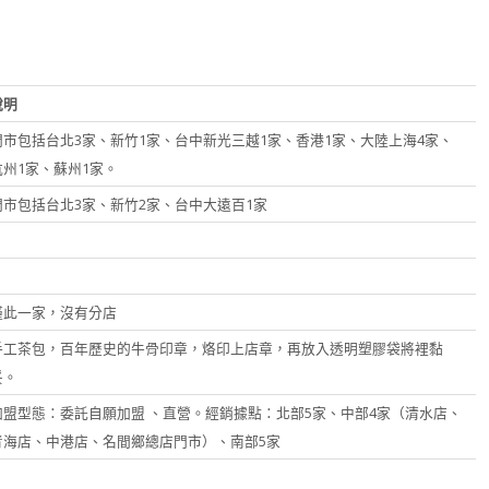
說明
門市包括台北3家、新竹1家、台中新光三越1家、香港1家、大陸上海4家、
杭州1家、蘇州1家。
門市包括台北3家、新竹2家、台中大遠百1家
僅此一家，沒有分店
手工茶包，百年歷史的牛骨印章，烙印上店章，再放入透明塑膠袋將裡黏
妥。
加盟型態：委託自願加盟 、直營。經銷據點：北部5家、中部4家（清水店、
青海店、中港店、名間鄉總店門市）、南部5家