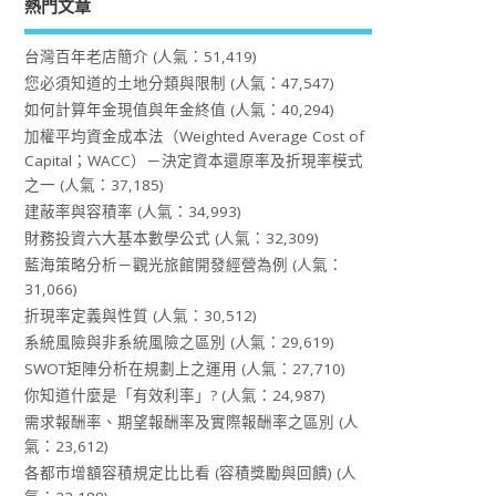
熱門文章
台灣百年老店簡介
(人氣：51,419)
您必須知道的土地分類與限制
(人氣：47,547)
如何計算年金現值與年金終值
(人氣：40,294)
加權平均資金成本法（Weighted Average Cost of
Capital；WACC）－決定資本還原率及折現率模式
之一
(人氣：37,185)
建蔽率與容積率
(人氣：34,993)
財務投資六大基本數學公式
(人氣：32,309)
藍海策略分析－觀光旅館開發經營為例
(人氣：
31,066)
折現率定義與性質
(人氣：30,512)
系統風險與非系統風險之區別
(人氣：29,619)
SWOT矩陣分析在規劃上之運用
(人氣：27,710)
你知道什麼是「有效利率」?
(人氣：24,987)
需求報酬率、期望報酬率及實際報酬率之區別
(人
氣：23,612)
各都市增額容積規定比比看 (容積獎勵與回饋)
(人