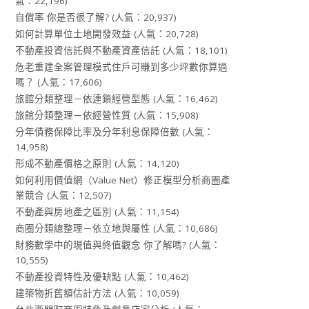
氣：22,196)
自償率 你是否很了解?
(人氣：20,937)
如何計算單位土地開發效益
(人氣：20,728)
不動產投資信託與不動產資產信託
(人氣：18,101)
危老重建全案管理模式住戶可賺到多少坪數你算過
嗎？
(人氣：17,606)
旅館分類整理－依連鎖經營型態
(人氣：16,462)
旅館分類整理－依經營性質
(人氣：15,908)
分年債務保障比率及分年利息保障倍數
(人氣：
14,958)
形成不動產價格之原則
(人氣：14,120)
如何利用價值網（Value Net）修正模型分析商圈產
業競合
(人氣：12,507)
不動產與房地產之區別
(人氣：11,154)
商圈分類總整理－依立地與屬性
(人氣：10,686)
財務數學中的現值與終值觀念 你了解嗎?
(人氣：
10,555)
不動產投資特性及優缺點
(人氣：10,462)
建築物折舊額估計方法
(人氣：10,059)