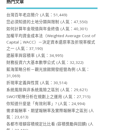
熱門文章
台灣百年老店簡介
(人氣：51,449)
您必須知道的土地分類與限制
(人氣：47,550)
如何計算年金現值與年金終值
(人氣：40,301)
加權平均資金成本法（Weighted Average Cost of
Capital；WACC）－決定資本還原率及折現率模式
之一
(人氣：37,190)
建蔽率與容積率
(人氣：34,995)
財務投資六大基本數學公式
(人氣：32,322)
藍海策略分析－觀光旅館開發經營為例
(人氣：
31,069)
折現率定義與性質
(人氣：30,514)
系統風險與非系統風險之區別
(人氣：29,621)
SWOT矩陣分析在規劃上之運用
(人氣：27,715)
你知道什麼是「有效利率」?
(人氣：24,994)
需求報酬率、期望報酬率及實際報酬率之區別
(人
氣：23,613)
各都市增額容積規定比比看 (容積獎勵與回饋)
(人