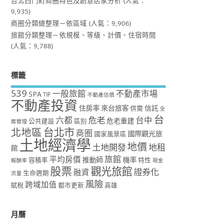
台北西門町商圈特色及創意店家分析
(人氣：
9,935)
商圈分類總整理－依區域
(人氣：9,906)
旅館分類整理－依規模、等級、計價、住宿時間
(人氣：9,788)
標籤
539
一般旅館
不動產市場
SPA
TIF
不動產估價
不動產投資
住房率
來台旅客
信託
供需
全
台
危老
六都
台中
危老重建
公共建設
區別
案管理
台北市
北地區
商圈
國際觀光旅
國家風景區
土地經濟學
地價
土地開發
地租
館
旅館
平均房價
推動師
機率
容積率
特性
報酬率
現金
股票
觀光旅館
證券化
融資
生命週期
流量
風險
跨域加值
賦稅
都市更新
高雄
月曆