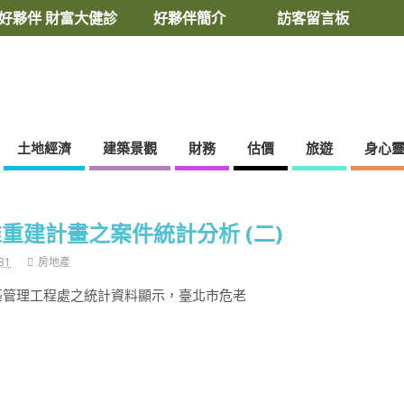
好夥伴 財富大健診
好夥伴簡介
訪客留言板
土地經濟
建築景觀
財務
估價
旅遊
身心
重建計畫之案件統計分析 (二)
31
房地產
築管理工程處之統計資料顯示，臺北市危老