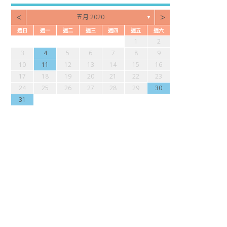
<
>
五月 2020
▼
週日
週一
週二
週三
週四
週五
週六
3
4
7
2
4
6
2
2
5
1
4
3
5
1
3
6
7
2
5
7
3
1
2
0
1
4
1
3
2
1
0
2
0
3
4
2
4
0
9
9
9
8
8
9
3
4
5
6
7
8
9
7
8
1
6
8
0
6
6
9
5
8
7
9
5
7
0
1
6
9
1
7
10
11
12
13
14
15
16
4
5
8
3
5
7
3
3
6
2
5
4
6
2
4
7
8
3
6
8
4
17
18
19
20
21
22
23
0
0
0
9
1
9
0
1
24
25
26
27
28
29
30
31