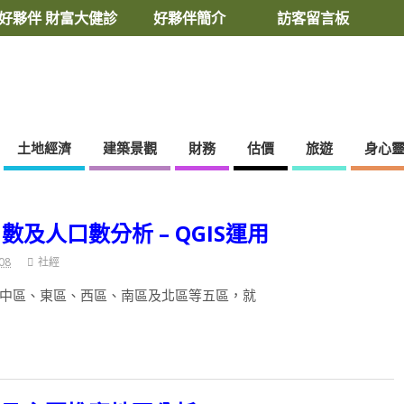
好夥伴 財富大健診
好夥伴簡介
訪客留言板
土地經濟
建築景觀
財務
估價
旅遊
身心
及人口數分析 – QGIS運用
08
社經
中區、東區、西區、南區及北區等五區，就