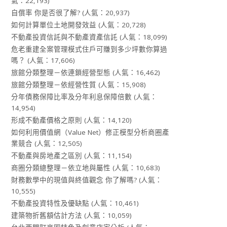
氣：22,193)
自償率 你是否很了解?
(人氣：20,937)
如何計算單位土地開發效益
(人氣：20,728)
不動產投資信託與不動產資產信託
(人氣：18,099)
危老重建全案管理模式住戶可賺到多少坪數你算過
嗎？
(人氣：17,606)
旅館分類整理－依連鎖經營型態
(人氣：16,462)
旅館分類整理－依經營性質
(人氣：15,908)
分年債務保障比率及分年利息保障倍數
(人氣：
14,954)
形成不動產價格之原則
(人氣：14,120)
如何利用價值網（Value Net）修正模型分析商圈產
業競合
(人氣：12,505)
不動產與房地產之區別
(人氣：11,154)
商圈分類總整理－依立地與屬性
(人氣：10,683)
財務數學中的現值與終值觀念 你了解嗎?
(人氣：
10,555)
不動產投資特性及優缺點
(人氣：10,461)
建築物折舊額估計方法
(人氣：10,059)