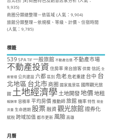
台北西門町商圈特色及創意店家分析
(人氣：
9,935)
商圈分類總整理－依區域
(人氣：9,904)
旅館分類整理－依規模、等級、計價、住宿時間
(人氣：9,785)
標籤
539
一般旅館
不動產市場
SPA
TIF
不動產估價
不動產投資
住房率
來台旅客
信託
供需
全
台
危老
六都
台中
危老重建
公共建設
區別
案管理
台北市
北地區
商圈
國際觀光旅
國家風景區
土地經濟學
地價
土地開發
地租
館
旅館
平均房價
推動師
機率
容積率
特性
報酬率
現金
股票
觀光旅館
證券化
融資
生命週期
流量
風險
跨域加值
賦稅
都市更新
高雄
月曆