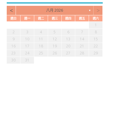
<
>
八月 2026
▼
週日
週一
週二
週三
週四
週五
週六
3
2
4
7
2
4
6
2
2
5
1
4
3
5
1
3
6
7
2
5
7
3
1
0
1
4
1
3
2
1
0
2
0
3
4
2
4
0
9
9
9
9
8
8
9
2
3
4
5
6
7
8
7
6
8
1
6
8
0
6
6
9
5
8
7
9
5
7
0
1
6
9
1
7
9
10
11
12
13
14
15
4
3
5
8
3
5
7
3
3
6
2
5
4
6
2
4
7
8
3
6
8
4
16
17
18
19
20
21
22
0
0
0
0
9
1
9
0
1
23
24
25
26
27
28
29
30
31