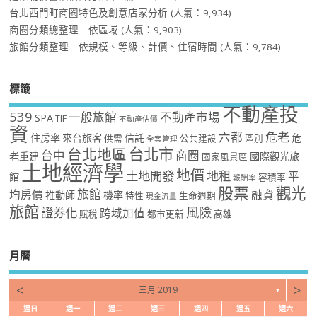
台北西門町商圈特色及創意店家分析
(人氣：9,934)
商圈分類總整理－依區域
(人氣：9,903)
旅館分類整理－依規模、等級、計價、住宿時間
(人氣：9,784)
標籤
不動產投
539
一般旅館
不動產市場
SPA
TIF
不動產估價
資
危老
六都
住房率
來台旅客
信託
危
供需
公共建設
區別
全案管理
台北市
台北地區
台中
商圈
老重建
國際觀光旅
國家風景區
土地經濟學
地價
土地開發
地租
平
館
容積率
報酬率
股票
觀光
旅館
均房價
融資
推動師
機率
特性
生命週期
現金流量
旅館
風險
證券化
跨域加值
賦稅
都市更新
高雄
月曆
<
>
三月 2019
▼
週日
週一
週二
週三
週四
週五
週六