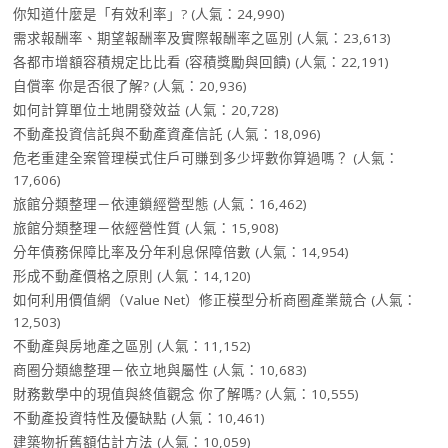
你知道什麼是「有效利率」?
(人氣：24,990)
需求報酬率、期望報酬率及實際報酬率之區別
(人氣：23,613)
各都市增額容積規定比比看 (容積獎勵與回饋)
(人氣：22,191)
自償率 你是否很了解?
(人氣：20,936)
如何計算單位土地開發效益
(人氣：20,728)
不動產投資信託與不動產資產信託
(人氣：18,096)
危老重建全案管理模式住戶可賺到多少坪數你算過嗎？
(人氣：
17,606)
旅館分類整理－依連鎖經營型態
(人氣：16,462)
旅館分類整理－依經營性質
(人氣：15,908)
分年債務保障比率及分年利息保障倍數
(人氣：14,954)
形成不動產價格之原則
(人氣：14,120)
如何利用價值網（Value Net）修正模型分析商圈產業競合
(人氣：
12,503)
不動產與房地產之區別
(人氣：11,152)
商圈分類總整理－依立地與屬性
(人氣：10,683)
財務數學中的現值與終值觀念 你了解嗎?
(人氣：10,555)
不動產投資特性及優缺點
(人氣：10,461)
建築物折舊額估計方法
(人氣：10,059)