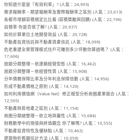
你知道什麼是「有效利率」?
(人氣：24,993)
需求報酬率、期望報酬率及實際報酬率之區別
(人氣：23,613)
各都市增額容積規定比比看 (容積獎勵與回饋)
(人氣：22,196)
自償率 你是否很了解?
(人氣：20,937)
如何計算單位土地開發效益
(人氣：20,728)
不動產投資信託與不動產資產信託
(人氣：18,099)
危老重建全案管理模式住戶可賺到多少坪數你算過嗎？
(人氣：
17,606)
旅館分類整理－依連鎖經營型態
(人氣：16,462)
旅館分類整理－依經營性質
(人氣：15,908)
分年債務保障比率及分年利息保障倍數
(人氣：14,956)
形成不動產價格之原則
(人氣：14,120)
如何利用價值網（Value Net）修正模型分析商圈產業競合
(人氣：
12,505)
不動產與房地產之區別
(人氣：11,154)
商圈分類總整理－依立地與屬性
(人氣：10,684)
財務數學中的現值與終值觀念 你了解嗎?
(人氣：10,555)
不動產投資特性及優缺點
(人氣：10,462)
建築物折舊額估計方法
(人氣：10,059)