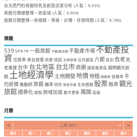
台北西門町商圈特色及創意店家分析
(人氣：9,935)
商圈分類總整理－依區域
(人氣：9,904)
旅館分類整理－依規模、等級、計價、住宿時間
(人氣：9,786)
標籤
不動產投
539
一般旅館
不動產市場
SPA
TIF
不動產估價
資
危老
六都
住房率
來台旅客
信託
危
供需
公共建設
區別
全案管理
台北市
台北地區
台中
商圈
老重建
國際觀光旅
國家風景區
土地經濟學
地價
土地開發
地租
平
館
容積率
報酬率
股票
觀光
旅館
均房價
融資
推動師
機率
特性
生命週期
現金流量
旅館
風險
證券化
跨域加值
賦稅
都市更新
高雄
月曆
<
>
二月 2017
▼
週日
週一
週二
週三
週四
週五
週六