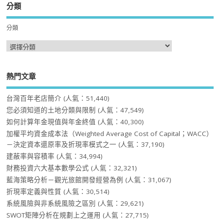
分類
分類
熱門文章
台灣百年老店簡介
(人氣：51,440)
您必須知道的土地分類與限制
(人氣：47,549)
如何計算年金現值與年金終值
(人氣：40,300)
加權平均資金成本法（Weighted Average Cost of Capital；WACC）
－決定資本還原率及折現率模式之一
(人氣：37,190)
建蔽率與容積率
(人氣：34,994)
財務投資六大基本數學公式
(人氣：32,321)
藍海策略分析－觀光旅館開發經營為例
(人氣：31,067)
折現率定義與性質
(人氣：30,514)
系統風險與非系統風險之區別
(人氣：29,621)
SWOT矩陣分析在規劃上之運用
(人氣：27,715)