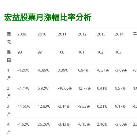
宏益股票月漲幅比率分析
西
2009
2010
2011
2012
2013
2014
元
民
98
99
100
101
102
103
國
1
-4.26%
-6.89%
3.39%
6.94%
-0.31%
-3.69%
-
月
2
-7.71%
6.92%
-10.66%
12.77%
0.41%
9.57%
1
月
3
14.66%
12.83%
-2.14%
-9.53%
0.21%
9.17%
4
月
4
-1.62%
26.26%
-3.13%
-6.15%
2.16%
-3.60%
2
月