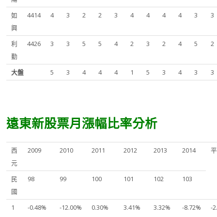
如
4414
4
3
2
2
3
4
4
4
4
3
3
興
利
4426
3
3
5
5
4
2
3
2
4
5
2
勤
大盤
5
3
4
4
4
1
5
3
4
3
3
遠東新股票月漲幅比率分析
西
2009
2010
2011
2012
2013
2014
元
民
98
99
100
101
102
103
國
1
-0.48%
-12.00%
0.30%
3.41%
3.32%
-8.72%
-