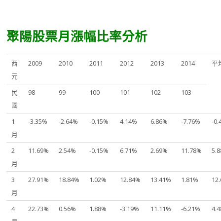
聚陽股票月漲幅比率分析
西
2009
2010
2011
2012
2013
2014
平
元
民
98
99
100
101
102
103
國
1
-3.35%
-2.64%
-0.15%
4.14%
6.86%
-7.76%
-0
月
2
11.69%
2.54%
-0.15%
6.71%
2.69%
11.78%
5.
月
3
27.91%
18.84%
1.02%
12.84%
13.41%
1.81%
12
月
4
22.73%
0.56%
1.88%
-3.19%
11.11%
-6.21%
4.