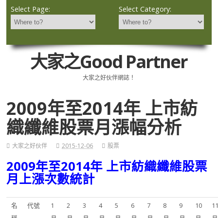
Select Page:
Select Category:
大家之Good Partner
大家之好伙伴網誌！
2009年至2014年 上市紡
織纖維股票月漲幅分析
大家之好伙伴
2015-12-06
股票
2009年至2014年 上市紡織纖維股票
月上漲次數統計
名
代號
1
2
3
4
5
6
7
8
9
10
1