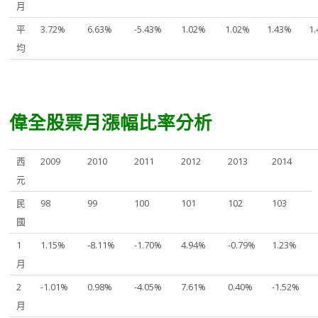
月
平
3.72%
6.63%
-5.43%
1.02%
1.02%
1.43%
1
均
偉全股票月漲幅比率分析
西
2009
2010
2011
2012
2013
2014
元
民
98
99
100
101
102
103
國
1
1.15%
-8.11%
-1.70%
4.94%
-0.79%
1.23%
月
2
-1.01%
0.98%
-4.05%
7.61%
0.40%
-1.52%
月