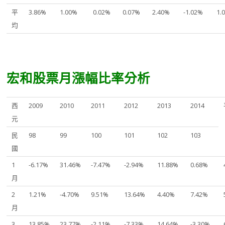
平
3.86%
1.00%
0.02%
0.07%
2.40%
-1.02%
1.
均
宏和股票月漲幅比率分析
西
2009
2010
2011
2012
2013
2014
元
民
98
99
100
101
102
103
國
1
-6.17%
31.46%
-7.47%
-2.94%
11.88%
0.68%
月
2
1.21%
-4.70%
9.51%
13.64%
4.40%
7.42%
月
3
13.85%
23.77%
-2.11%
-7.33%
14.64%
-3.30%