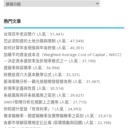
熱門文章
台灣百年老店簡介
(人氣：51,441)
您必須知道的土地分類與限制
(人氣：47,549)
如何計算年金現值與年金終值
(人氣：40,301)
加權平均資金成本法（Weighted Average Cost of Capital；WACC）
－決定資本還原率及折現率模式之一
(人氣：37,190)
建蔽率與容積率
(人氣：34,994)
財務投資六大基本數學公式
(人氣：32,321)
藍海策略分析－觀光旅館開發經營為例
(人氣：31,067)
折現率定義與性質
(人氣：30,514)
系統風險與非系統風險之區別
(人氣：29,621)
SWOT矩陣分析在規劃上之運用
(人氣：27,715)
你知道什麼是「有效利率」?
(人氣：24,993)
需求報酬率、期望報酬率及實際報酬率之區別
(人氣：23,613)
各都市增額容積規定比比看 (容積獎勵與回饋)
(人氣：22,196)