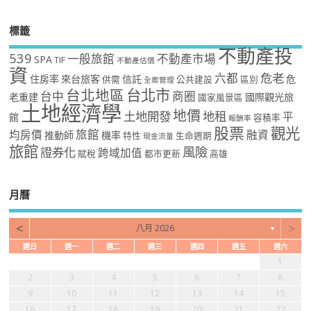
標籤
不動產投
539
一般旅館
不動產市場
SPA
TIF
不動產估價
資
危老
六都
住房率
來台旅客
信託
危
供需
公共建設
區別
全案管理
台北市
台北地區
台中
商圈
老重建
國際觀光旅
國家風景區
土地經濟學
地價
土地開發
地租
平
館
容積率
報酬率
股票
觀光
旅館
均房價
融資
推動師
機率
特性
生命週期
現金流量
旅館
風險
證券化
跨域加值
賦稅
都市更新
高雄
月曆
<
>
八月 2026
▼
週日
週一
週二
週三
週四
週五
週六
1
2
3
4
5
6
7
8
9
10
11
12
13
14
15
16
17
18
19
20
21
22