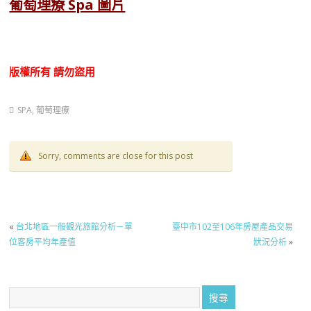
葡萄理療 Spa 圖片
版權所有
請勿盜用
SPA
,
葡萄理療
Sorry, comments are close for this post
«
台北地區一般觀光旅館分析－單
臺中市102至106年房屋產品交易
位客房平均年產值
狀況分析
»