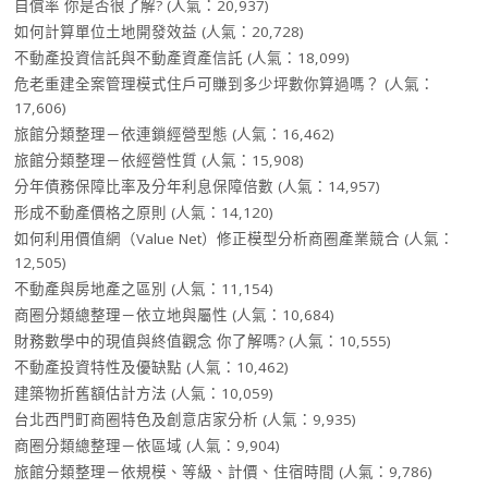
自償率 你是否很了解?
(人氣：20,937)
如何計算單位土地開發效益
(人氣：20,728)
不動產投資信託與不動產資產信託
(人氣：18,099)
危老重建全案管理模式住戶可賺到多少坪數你算過嗎？
(人氣：
17,606)
旅館分類整理－依連鎖經營型態
(人氣：16,462)
旅館分類整理－依經營性質
(人氣：15,908)
分年債務保障比率及分年利息保障倍數
(人氣：14,957)
形成不動產價格之原則
(人氣：14,120)
如何利用價值網（Value Net）修正模型分析商圈產業競合
(人氣：
12,505)
不動產與房地產之區別
(人氣：11,154)
商圈分類總整理－依立地與屬性
(人氣：10,684)
財務數學中的現值與終值觀念 你了解嗎?
(人氣：10,555)
不動產投資特性及優缺點
(人氣：10,462)
建築物折舊額估計方法
(人氣：10,059)
台北西門町商圈特色及創意店家分析
(人氣：9,935)
商圈分類總整理－依區域
(人氣：9,904)
旅館分類整理－依規模、等級、計價、住宿時間
(人氣：9,786)