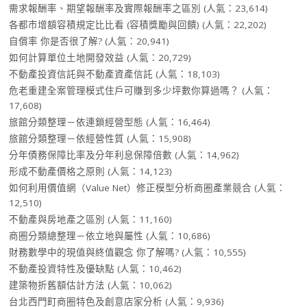
需求報酬率、期望報酬率及實際報酬率之區別
(人氣：23,614)
各都市增額容積規定比比看 (容積獎勵與回饋)
(人氣：22,202)
自償率 你是否很了解?
(人氣：20,941)
如何計算單位土地開發效益
(人氣：20,729)
不動產投資信託與不動產資產信託
(人氣：18,103)
危老重建全案管理模式住戶可賺到多少坪數你算過嗎？
(人氣：
17,608)
旅館分類整理－依連鎖經營型態
(人氣：16,464)
旅館分類整理－依經營性質
(人氣：15,908)
分年債務保障比率及分年利息保障倍數
(人氣：14,962)
形成不動產價格之原則
(人氣：14,123)
如何利用價值網（Value Net）修正模型分析商圈產業競合
(人氣：
12,510)
不動產與房地產之區別
(人氣：11,160)
商圈分類總整理－依立地與屬性
(人氣：10,686)
財務數學中的現值與終值觀念 你了解嗎?
(人氣：10,555)
不動產投資特性及優缺點
(人氣：10,462)
建築物折舊額估計方法
(人氣：10,062)
台北西門町商圈特色及創意店家分析
(人氣：9,936)