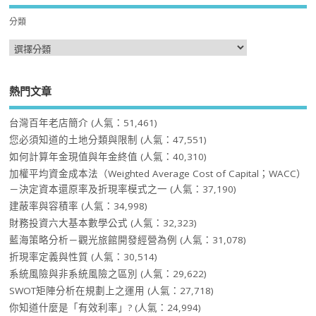
分類
熱門文章
台灣百年老店簡介
(人氣：51,461)
您必須知道的土地分類與限制
(人氣：47,551)
如何計算年金現值與年金終值
(人氣：40,310)
加權平均資金成本法（Weighted Average Cost of Capital；WACC）
－決定資本還原率及折現率模式之一
(人氣：37,190)
建蔽率與容積率
(人氣：34,998)
財務投資六大基本數學公式
(人氣：32,323)
藍海策略分析－觀光旅館開發經營為例
(人氣：31,078)
折現率定義與性質
(人氣：30,514)
系統風險與非系統風險之區別
(人氣：29,622)
SWOT矩陣分析在規劃上之運用
(人氣：27,718)
你知道什麼是「有效利率」?
(人氣：24,994)