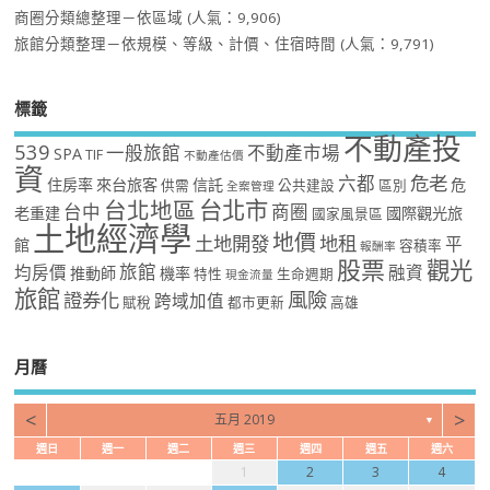
商圈分類總整理－依區域
(人氣：9,906)
旅館分類整理－依規模、等級、計價、住宿時間
(人氣：9,791)
標籤
不動產投
539
一般旅館
不動產市場
SPA
TIF
不動產估價
資
危老
六都
住房率
來台旅客
信託
危
供需
公共建設
區別
全案管理
台北市
台北地區
台中
商圈
老重建
國際觀光旅
國家風景區
土地經濟學
地價
土地開發
地租
平
館
容積率
報酬率
股票
觀光
旅館
均房價
融資
推動師
機率
特性
生命週期
現金流量
旅館
風險
證券化
跨域加值
賦稅
都市更新
高雄
月曆
<
>
五月 2019
▼
週日
週一
週二
週三
週四
週五
週六
1
2
3
4