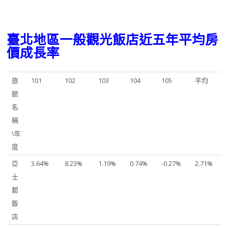
臺北地區一般觀光飯店近五年平均房
價成長率
旅
101
102
103
104
105
平均
館
名
稱
\年
度
亞
3.64%
8.23%
1.19%
0.74%
-0.27%
2.71%
士
都
飯
店