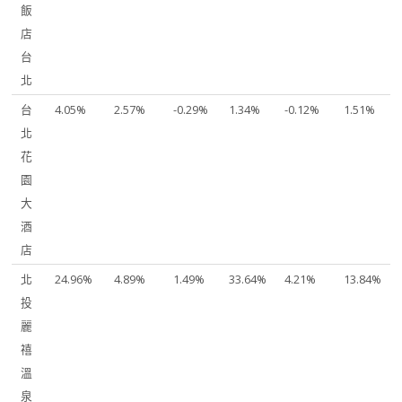
飯
店
台
北
台
4.05%
2.57%
-0.29%
1.34%
-0.12%
1.51%
北
花
園
大
酒
店
北
24.96%
4.89%
1.49%
33.64%
4.21%
13.84%
投
麗
禧
溫
泉