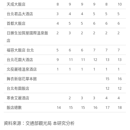
天成大飯店
8
9
9
9
8
10
台北君品大酒店
3
4
4
5
5
5
首都大飯店
4
5
5
6
6
6
日勝生加賀屋國際溫泉飯
2
3
2
2
2
2
店
福容大飯店 台北
5
6
6
7
7
7
台北花園大酒店
9
11
11
12
13
13
北投麗禧溫泉酒店
1
1
1
1
1
1
舞衣新宿花華本館
15
16
台北有園飯店
12
12
寒舍艾麗酒店
2
3
3
4
4
飯店總數
14
15
15
16
17
18
資料來源：交通部觀光局 本研究分析