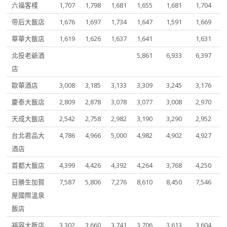
六福客棧
1,707
1,798
1,681
1,655
1,681
1,704
帝后大飯店
1,676
1,697
1,734
1,647
1,591
1,669
華華大飯店
1,619
1,626
1,637
1,641
1,631
北投老爺酒
5,861
6,933
6,397
店
歐華酒店
3,008
3,185
3,133
3,309
3,245
3,176
慶泰大飯店
2,809
2,878
3,078
3,077
3,008
2,970
天成大飯店
2,542
2,758
2,982
3,190
3,290
2,952
台北君品大
4,786
4,966
5,000
4,982
4,902
4,927
酒店
首都大飯店
4,399
4,426
4,392
4,264
3,768
4,250
日勝生加賀
7,587
5,806
7,276
8,610
8,450
7,546
屋國際溫泉
飯店
福容大飯店
3,302
3,660
3,741
3,706
3,613
3,604