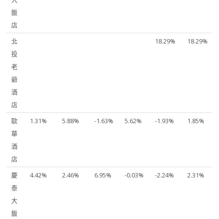
飯
店
北
18.29%
18.29%
投
老
爺
酒
店
歐
1.31%
5.88%
-1.63%
5.62%
-1.93%
1.85%
華
酒
店
慶
4.42%
2.46%
6.95%
-0.03%
-2.24%
2.31%
泰
大
飯