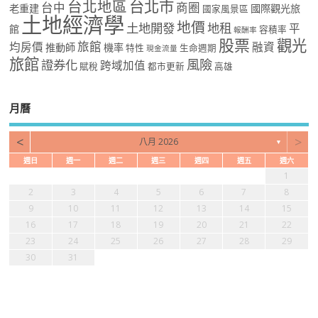
台北市
台北地區
台中
商圈
老重建
國際觀光旅
國家風景區
土地經濟學
地價
土地開發
地租
平
館
容積率
報酬率
股票
觀光
旅館
均房價
融資
推動師
機率
特性
生命週期
現金流量
旅館
風險
證券化
跨域加值
賦稅
都市更新
高雄
月曆
<
>
八月 2026
▼
週日
週一
週二
週三
週四
週五
週六
1
2
3
4
5
6
7
8
9
10
11
12
13
14
15
16
17
18
19
20
21
22
23
24
25
26
27
28
29
30
31