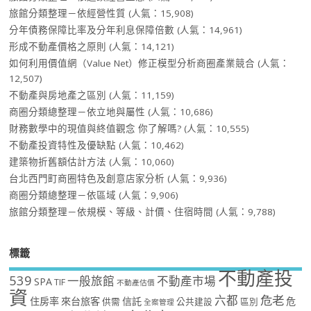
旅館分類整理－依經營性質
(人氣：15,908)
分年債務保障比率及分年利息保障倍數
(人氣：14,961)
形成不動產價格之原則
(人氣：14,121)
如何利用價值網（Value Net）修正模型分析商圈產業競合
(人氣：
12,507)
不動產與房地產之區別
(人氣：11,159)
商圈分類總整理－依立地與屬性
(人氣：10,686)
財務數學中的現值與終值觀念 你了解嗎?
(人氣：10,555)
不動產投資特性及優缺點
(人氣：10,462)
建築物折舊額估計方法
(人氣：10,060)
台北西門町商圈特色及創意店家分析
(人氣：9,936)
商圈分類總整理－依區域
(人氣：9,906)
旅館分類整理－依規模、等級、計價、住宿時間
(人氣：9,788)
標籤
不動產投
539
一般旅館
不動產市場
SPA
TIF
不動產估價
資
危老
六都
住房率
來台旅客
信託
危
供需
公共建設
區別
全案管理