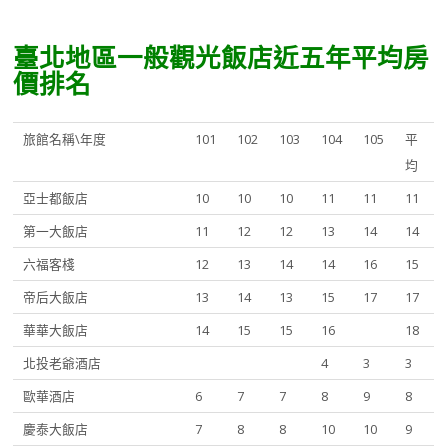
臺北地區一般觀光飯店近五年平均房
價排名
旅館名稱\年度
101
102
103
104
105
平
均
亞士都飯店
10
10
10
11
11
11
第一大飯店
11
12
12
13
14
14
六福客棧
12
13
14
14
16
15
帝后大飯店
13
14
13
15
17
17
華華大飯店
14
15
15
16
18
北投老爺酒店
4
3
3
歐華酒店
6
7
7
8
9
8
慶泰大飯店
7
8
8
10
10
9