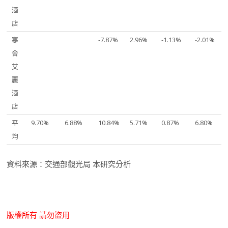
酒
店
寒
-7.87%
2.96%
-1.13%
-2.01%
舍
艾
麗
酒
店
平
9.70%
6.88%
10.84%
5.71%
0.87%
6.80%
均
資料來源：交通部觀光局 本研究分析
版權所有 請勿盜用