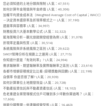
您必須知道的土地分類與限制
(人氣：47,551)
如何計算年金現值與年金終值
(人氣：40,306)
加權平均資金成本法（Weighted Average Cost of Capital；WACC）
－決定資本還原率及折現率模式之一
(人氣：37,190)
建蔽率與容積率
(人氣：34,997)
財務投資六大基本數學公式
(人氣：32,322)
藍海策略分析－觀光旅館開發經營為例
(人氣：31,078)
折現率定義與性質
(人氣：30,514)
系統風險與非系統風險之區別
(人氣：29,622)
SWOT矩陣分析在規劃上之運用
(人氣：27,715)
你知道什麼是「有效利率」?
(人氣：24,994)
需求報酬率、期望報酬率及實際報酬率之區別
(人氣：23,614)
各都市增額容積規定比比看 (容積獎勵與回饋)
(人氣：22,198)
自償率 你是否很了解?
(人氣：20,939)
如何計算單位土地開發效益
(人氣：20,728)
不動產投資信託與不動產資產信託
(人氣：18,102)
危老重建全案管理模式住戶可賺到多少坪數你算過嗎？
(人氣：
17,606)
旅館分類整理－依連鎖經營型態
(人氣：16,463)