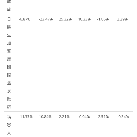
飯
店
日
-6.87%
-23.47%
25.32%
18.33%
-1.86%
2.29%
勝
生
加
賀
屋
國
際
溫
泉
飯
店
福
-11.33%
10.84%
2.21%
-0.94%
-2.51%
-0.34%
容
大