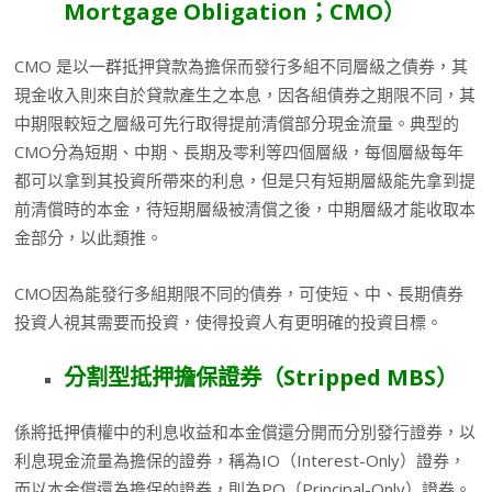
Mortgage Obligation
；
CMO
）
CMO 是以一群抵押貸款為擔保而發行多組不同層級之債券，其
現金收入則來自於貸款產生之本息，因各組債券之期限不同，其
中期限較短之層級可先行取得提前清償部分現金流量。典型的
CMO分為短期、中期、長期及零利等四個層級，每個層級每年
都可以拿到其投資所帶來的利息，但是只有短期層級能先拿到提
前清償時的本金，待短期層級被清償之後，中期層級才能收取本
金部分，以此類推。
CMO因為能發行多組期限不同的債券，可使短、中、長期債券
投資人視其需要而投資，使得投資人有更明確的投資目標。
分割型抵押擔保證券（
Stripped MBS
）
係將抵押債權中的利息收益和本金償還分開而分別發行證券，以
利息現金流量為擔保的證券，稱為IO（Interest-Only）證券，
而以本金償還為擔保的證券，則為PO（Principal-Only）證券。