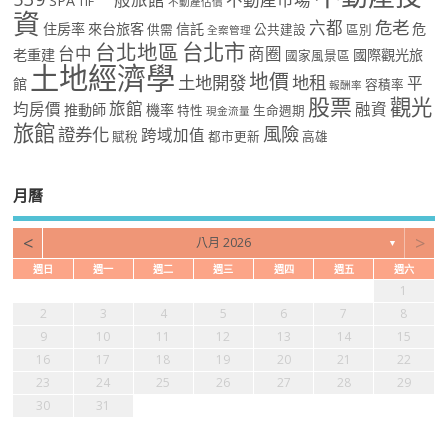
SPA
TIF
不動產估價
資
危老
六都
住房率
來台旅客
信託
危
供需
公共建設
區別
全案管理
台北市
台北地區
台中
商圈
老重建
國際觀光旅
國家風景區
土地經濟學
地價
土地開發
地租
平
館
容積率
報酬率
股票
觀光
旅館
均房價
融資
推動師
機率
特性
生命週期
現金流量
旅館
風險
證券化
跨域加值
賦稅
都市更新
高雄
月曆
<
>
八月 2026
▼
週日
週一
週二
週三
週四
週五
週六
1
2
3
4
5
6
7
8
9
10
11
12
13
14
15
16
17
18
19
20
21
22
23
24
25
26
27
28
29
30
31