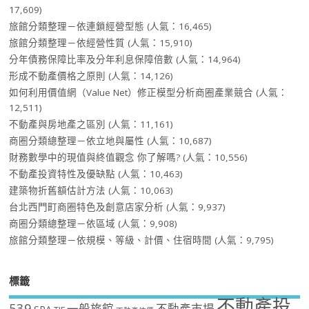
17,609)
旅館分類整理－依連鎖經營型態
(人氣：16,465)
旅館分類整理－依經營性質
(人氣：15,910)
分年債務保障比率及分年利息保障倍數
(人氣：14,964)
形成不動產價格之原則
(人氣：14,126)
如何利用價值網（Value Net）修正模型分析商圈產業競合
(人氣：
12,511)
不動產與房地產之區別
(人氣：11,161)
商圈分類總整理－依立地與屬性
(人氣：10,687)
財務數學中的現值與終值觀念 你了解嗎?
(人氣：10,556)
不動產投資特性及優缺點
(人氣：10,463)
建築物折舊額估計方法
(人氣：10,063)
台北西門町商圈特色及創意店家分析
(人氣：9,937)
商圈分類總整理－依區域
(人氣：9,908)
旅館分類整理－依規模、等級、計價、住宿時間
(人氣：9,795)
標籤
不動產投
539
一般旅館
不動產市場