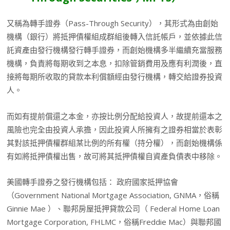
又稱為轉手證券（Pass-Through Security），其形式為由創始
機構（銀行）將抵押債權組成群組後轉入信託帳戶，並依據此信
託資產由發行機構發行轉手證券，而創始機構多半繼續充當服務
機構，負責將每期收到之本息，扣除管銷費用及應有利潤後，直
接將每期所收取的貸款本利償額經由發行機構，轉交給證券投資
人。
而如有提前償還之本金，亦按比例分配給投資人，故提前還本之
風險也完全由投資人承擔，因此投資人所擁有之證券相當於表彰
其對該抵押債權群組某比例的所有權（持分權），而創始機構係
有如將抵押債權出售，故可將其抵押債權自資產負債表中移除。
美國轉手證券之發行機構包括： 政府國家抵押協會
（Government National Mortgage Association, GNMA，俗稱
Ginnie Mae ）、聯邦房屋抵押貸款公司（ Federal Home Loan
Mortgage Corporation, FHLMC，俗稱Freddie Mac）與聯邦國