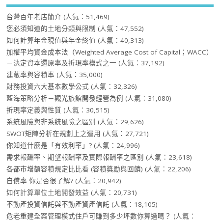
台灣百年老店簡介
(人氣：51,469)
您必須知道的土地分類與限制
(人氣：47,552)
如何計算年金現值與年金終值
(人氣：40,313)
加權平均資金成本法（Weighted Average Cost of Capital；WACC）
－決定資本還原率及折現率模式之一
(人氣：37,192)
建蔽率與容積率
(人氣：35,000)
財務投資六大基本數學公式
(人氣：32,326)
藍海策略分析－觀光旅館開發經營為例
(人氣：31,080)
折現率定義與性質
(人氣：30,515)
系統風險與非系統風險之區別
(人氣：29,626)
SWOT矩陣分析在規劃上之運用
(人氣：27,721)
你知道什麼是「有效利率」?
(人氣：24,996)
需求報酬率、期望報酬率及實際報酬率之區別
(人氣：23,618)
各都市增額容積規定比比看 (容積獎勵與回饋)
(人氣：22,206)
自償率 你是否很了解?
(人氣：20,942)
如何計算單位土地開發效益
(人氣：20,731)
不動產投資信託與不動產資產信託
(人氣：18,105)
危老重建全案管理模式住戶可賺到多少坪數你算過嗎？
(人氣：