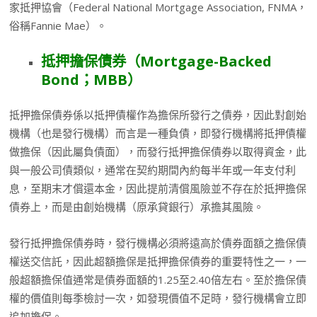
家抵押協會（Federal National Mortgage Association, FNMA，
俗稱Fannie Mae）。
抵押擔保債券（
Mortgage-Backed
Bond
；
MBB
）
抵押擔保債券係以抵押債權作為擔保所發行之債券，因此對創始
機構（也是發行機構）而言是一種負債，即發行機構將抵押債權
做擔保（因此屬負債面），而發行抵押擔保債券以取得資金，此
與一般公司債類似，通常在契約期間內約每半年或一年支付利
息，至期末才償還本金，因此提前清償風險並不存在於抵押擔保
債券上，而是由創始機構（原承貸銀行）承擔其風險。
發行抵押擔保債券時，發行機構必須將遠高於債券面額之擔保債
權送交信託，因此超額擔保是抵押擔保債券的重要特性之一，一
般超額擔保值通常是債券面額的1.25至2.40倍左右。至於擔保債
權的價值則每季檢討一次，如發現價值不足時，發行機構會立即
追加擔保。