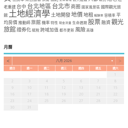
台北市
台北地區
台中
商圈
老重建
國際觀光旅
國家風景區
土地經濟學
地價
土地開發
地租
平
館
容積率
報酬率
股票
觀光
旅館
均房價
融資
推動師
機率
特性
生命週期
現金流量
旅館
風險
證券化
跨域加值
賦稅
都市更新
高雄
月曆
<
>
八月 2026
▼
週日
週一
週二
週三
週四
週五
週六
1
2
3
4
5
6
7
8
9
10
11
12
13
14
15
16
17
18
19
20
21
22
23
24
25
26
27
28
29
30
31