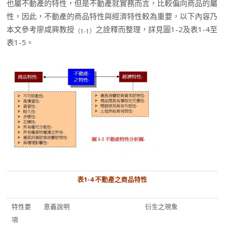
也屬不動產的特性，但是不動產就實務而言，比較偏向商品的屬
性，因此，不動產的商品特性與經濟特性較為重要，以下內容乃
本文參考廖咸興教授
之詮釋而整理，詳見圖1-2及表1-4至
（
1-1
）
表1-5。
表
1-4
不
動產之
商品特性
特性要
意義說明
衍生之現象
項