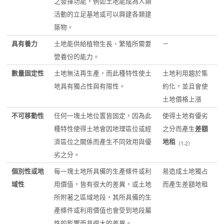
之發揮功能，例如土地能成為人類
活動的立足基地或可以興建各類建
築物。
具有養力
土地能供給植物生長、繁殖所需要
－
營養份的能力。
數量固定性
土地無法再生產，而此種特性使土
土地利用趨於集
地具有獨占性與有限性。
約化，並且會使
土地價格上漲
不可移動性
任何一塊土地位置皆固定，因為此
使得土地有優劣
種特性使得土地會因地理區位或經
之分而產生
差額
濟區位之關係而產生不同效用與優
地租
（
1-2
）
劣之分。
個別性或地
每一塊土地所具備的生產條件或利
易造成土地獨占
域性
用價值，皆有很大的差異，或土地
而產生差額地租
所附著之區域地段，其所具備的生
產條件或利用價值也會受到地段屬
性的影響而具很大的差異。