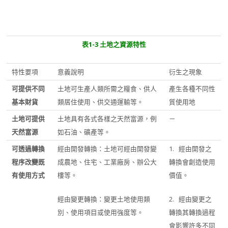
表
1-3
土地之
資源特性
特性要項
意義說明
衍生之現象
可提供不同
土地可生產人類所需之糧食、供人
產生各種不同性
基本財貨
類居住使用、供交通運輸等。
質使用地
土地可提供
土地具有各式各樣之天然富源，例
－
天然富源
如石油、礦產等。
可透過轉換
經由開發轉換：土地可經由開發變
1. 經由開發之
程序改變既
成農地、住宅、工業廠房、辦公大
轉換會創造使用
有使用方式
樓等。
價值。
經由變更轉換：變更土地使用類
2. 經由變更之
別、使用項目或使用強度等。
轉換其轉換過程
會影響許多不同