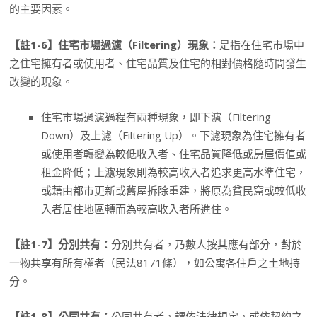
的主要因素。
【註1-6】住宅市場過濾（Filtering）現象：
是指在住宅市場中
之住宅擁有者或使用者、住宅品質及住宅的相對價格隨時間發生
改變的現象。
住宅市場過濾過程有兩種現象，即下濾（Filtering
Down）及上濾（Filtering Up）。下濾現象為住宅擁有者
或使用者轉變為較低收入者、住宅品質降低或房屋價值或
租金降低；上濾現象則為較高收入者追求更高水準住宅，
或藉由都市更新或舊屋拆除重建，將原為貧民窟或較低收
入者居住地區轉而為較高收入者所進住。
【註1-7】分別共有：
分別共有者，乃數人按其應有部分，對於
一物共享有所有權者（民法8171條），如公寓各住戶之土地持
分。
【註1-8】公同共有：
公同共有者，謂依法律規定，或依契約之