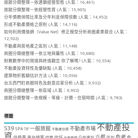
旅館分類整理－依連鎖經營型態
(人氣：16,461)
旅館分類整理－依經營性質
(人氣：15,905)
分年債務保障比率及分年利息保障倍數
(人氣：14,952)
形成不動產價格之原則
(人氣：14,116)
如何利用價值網（Value Net）修正模型分析商圈產業競合
(人氣：
12,502)
不動產與房地產之區別
(人氣：11,148)
商圈分類總整理－依立地與屬性
(人氣：10,680)
財務數學中的現值與終值觀念 你了解嗎?
(人氣：10,554)
不動產投資特性及優缺點
(人氣：10,458)
建築物折舊額估計方法
(人氣：10,056)
台北西門町商圈特色及創意店家分析
(人氣：9,932)
商圈分類總整理－依區域
(人氣：9,902)
旅館分類整理－依規模、等級、計價、住宿時間
(人氣：9,783)
標籤
不動產投
539
一般旅館
不動產市場
SPA
TIF
不動產估價
資
危老
六都
住房率
來台旅客
信託
危
供需
公共建設
區別
全案管理