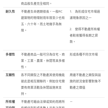
商品般生產完全相同。
耐久性
不動產生命週期很長，一般RC
1. 為形成住宅市場過
建築物的物理耐用年限至少也有
濾現象原因之一
五、六十年，而土地幾乎為無
2. 使得不動產所有權
限。
者較易獲得長期之貸
款。
多樣性
不動產商品一般可分為住宅、商
形成各種不同次市場
業、工業、農業、休閒等具多樣
性。
互賴性
各不同類型之不動產其使用機能
周邊不動產之類型與設
彼此是相互關聯的，例如住宅需
施的狀況會影響對象不
要有商業活動及休閒設施來支
動產之價值
持。
所有權
不動產可藉由法律或契約而將所
－
可分割
有權分割形成多數人共有之所有