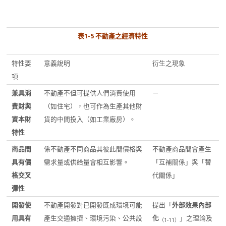
表
1-5
不動產之
經濟特性
特性要
意義說明
衍生之現象
項
兼具消
不動產不但可提供人們消費使用
－
費財與
（如住宅），也可作為生產其他財
資本財
貨的中間投入（如工業廠房）。
特性
商品間
係不動產不同商品其彼此間價格與
不動產商品間會產生
具有價
需求量或供給量會相互影響。
「互補關係」與「替
格交叉
代關係」
彈性
開發使
不動產開發對已開發既成環境可能
提出「
外部效果內部
用具有
產生交通擁擠、環境污染、公共設
化
」之理論及
（
1-11
）