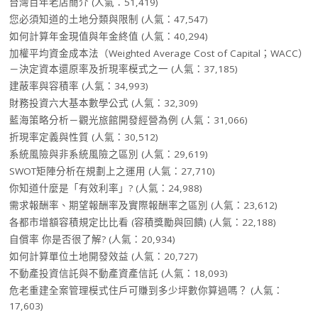
台灣百年老店簡介
(人氣：51,419)
您必須知道的土地分類與限制
(人氣：47,547)
如何計算年金現值與年金終值
(人氣：40,294)
加權平均資金成本法（Weighted Average Cost of Capital；WACC）
－決定資本還原率及折現率模式之一
(人氣：37,185)
建蔽率與容積率
(人氣：34,993)
財務投資六大基本數學公式
(人氣：32,309)
藍海策略分析－觀光旅館開發經營為例
(人氣：31,066)
折現率定義與性質
(人氣：30,512)
系統風險與非系統風險之區別
(人氣：29,619)
SWOT矩陣分析在規劃上之運用
(人氣：27,710)
你知道什麼是「有效利率」?
(人氣：24,988)
需求報酬率、期望報酬率及實際報酬率之區別
(人氣：23,612)
各都市增額容積規定比比看 (容積獎勵與回饋)
(人氣：22,188)
自償率 你是否很了解?
(人氣：20,934)
如何計算單位土地開發效益
(人氣：20,727)
不動產投資信託與不動產資產信託
(人氣：18,093)
危老重建全案管理模式住戶可賺到多少坪數你算過嗎？
(人氣：
17,603)