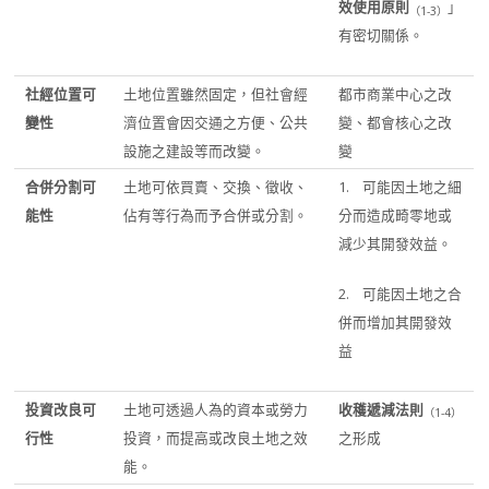
效使用原則
」
（
1-3
）
有密切關係。
社經位置可
土地位置雖然固定，但社會經
都市商業中心之改
變性
濟位置會因交通之方便、公共
變、都會核心之改
設施之建設等而改變。
變
合併分割可
土地可依買賣、交換、徵收、
1. 可能因土地之細
能性
佔有等行為而予合併或分割。
分而造成畸零地或
減少其開發效益。
2. 可能因土地之合
併而增加其開發效
益
投資改良可
土地可透過人為的資本或勞力
收穫遞減法則
（
1-4
）
行性
投資，而提高或改良土地之效
之形成
能。