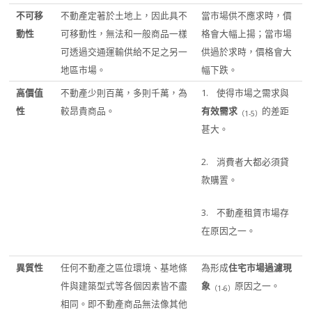
不可移
不動產定著於土地上，因此具不
當市場供不應求時，價
動性
可移動性，無法和一般商品一樣
格會大幅上揚；當市場
可透過交通運輸供給不足之另一
供過於求時，價格會大
地區市場。
幅下跌。
高價值
不動產少則百萬，多則千萬，為
1. 使得市場之需求與
性
較昂貴商品。
有效需求
的差距
（
1-5
）
甚大。
2. 消費者大都必須貸
款購置。
3. 不動產租賃市場存
在原因之一。
異質性
任何不動產之區位環境、基地條
為形成
住宅市場過濾現
件與建築型式等各個因素皆不盡
象
原因之一。
（
1-6
）
相同。即不動產商品無法像其他