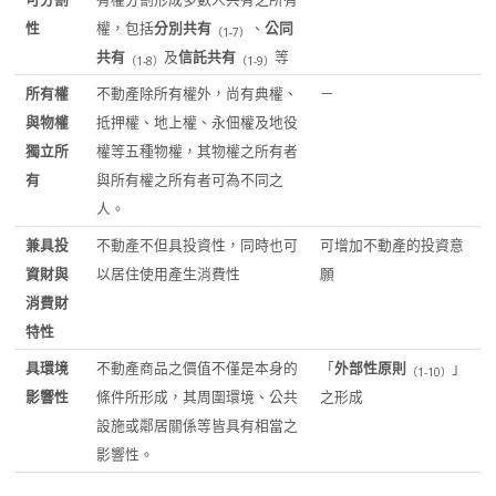
性
權，包括
分別共有
、
公同
（
1-7
）
共有
及
信託共有
等
（
1-8
）
（
1-9
）
所有權
不動產除所有權外，尚有典權、
－
與物權
抵押權、地上權、永佃權及地役
獨立所
權等五種物權，其物權之所有者
有
與所有權之所有者可為不同之
人。
兼具投
不動產不但具投資性，同時也可
可增加不動產的投資意
資財與
以居住使用產生消費性
願
消費財
特性
具環境
不動產商品之價值不僅是本身的
「
外部性原則
」
（
1-10
）
影響性
條件所形成，其周圍環境、公共
之形成
設施或鄰居關係等皆具有相當之
影響性。