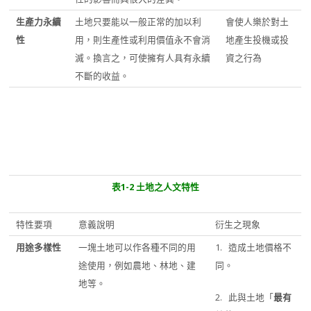
生產力永續
土地只要能以一般正常的加以利
會使人樂於對土
性
用，則生產性或利用價值永不會消
地產生投機或投
滅。換言之，可使擁有人具有永續
資之行為
不斷的收益。
表
1-2
土地之
人文特性
特性要項
意義說明
衍生之現象
用途多樣性
一塊土地可以作各種不同的用
1. 造成土地價格不
途使用，例如農地、林地、建
同。
地等。
2. 此與土地「
最有