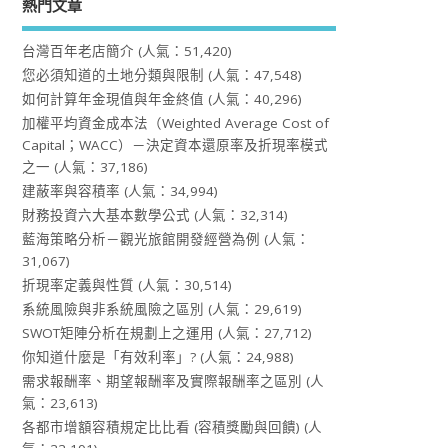
熱門文章
台灣百年老店簡介
(人氣：51,420)
您必須知道的土地分類與限制
(人氣：47,548)
如何計算年金現值與年金終值
(人氣：40,296)
加權平均資金成本法（Weighted Average Cost of
Capital；WACC）－決定資本還原率及折現率模式
之一
(人氣：37,186)
建蔽率與容積率
(人氣：34,994)
財務投資六大基本數學公式
(人氣：32,314)
藍海策略分析－觀光旅館開發經營為例
(人氣：
31,067)
折現率定義與性質
(人氣：30,514)
系統風險與非系統風險之區別
(人氣：29,619)
SWOT矩陣分析在規劃上之運用
(人氣：27,712)
你知道什麼是「有效利率」?
(人氣：24,988)
需求報酬率、期望報酬率及實際報酬率之區別
(人
氣：23,613)
各都市增額容積規定比比看 (容積獎勵與回饋)
(人