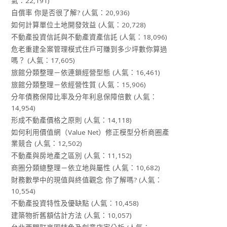
氣：22,191)
自償率 你是否很了解?
(人氣：20,936)
如何計算單位土地開發效益
(人氣：20,728)
不動產投資信託與不動產資產信託
(人氣：18,096)
危老重建全案管理模式住戶可賺到多少坪數你算過
嗎？
(人氣：17,605)
旅館分類整理－依連鎖經營型態
(人氣：16,461)
旅館分類整理－依經營性質
(人氣：15,906)
分年債務保障比率及分年利息保障倍數
(人氣：
14,954)
形成不動產價格之原則
(人氣：14,118)
如何利用價值網（Value Net）修正模型分析商圈產
業競合
(人氣：12,502)
不動產與房地產之區別
(人氣：11,152)
商圈分類總整理－依立地與屬性
(人氣：10,682)
財務數學中的現值與終值觀念 你了解嗎?
(人氣：
10,554)
不動產投資特性及優缺點
(人氣：10,458)
建築物折舊額估計方法
(人氣：10,057)