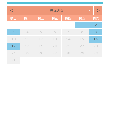
<
>
一月 2016
▼
週日
週一
週二
週三
週四
週五
週六
3
2
4
7
2
4
6
2
2
5
1
4
3
5
1
3
6
7
5
7
3
1
2
0
1
4
1
3
2
1
0
2
0
3
4
2
4
0
9
9
9
9
8
8
3
4
5
6
7
8
9
7
6
8
1
6
8
0
6
6
9
5
8
7
9
5
7
0
1
9
1
7
10
11
12
13
14
15
16
4
3
5
8
3
5
7
3
3
6
2
5
4
6
2
4
7
8
6
8
4
17
18
19
20
21
22
23
0
0
0
0
9
1
9
1
24
25
26
27
28
29
30
31