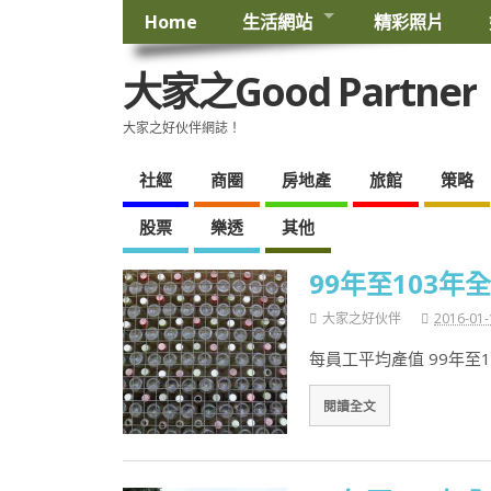
Home
生活網站
精彩照片
大家之Good Partner
大家之好伙伴網誌！
社經
商圈
房地產
旅館
策略
股票
樂透
其他
99年至103
大家之好伙伴
2016-01-
每員工平均產值 99年至
閱讀全文