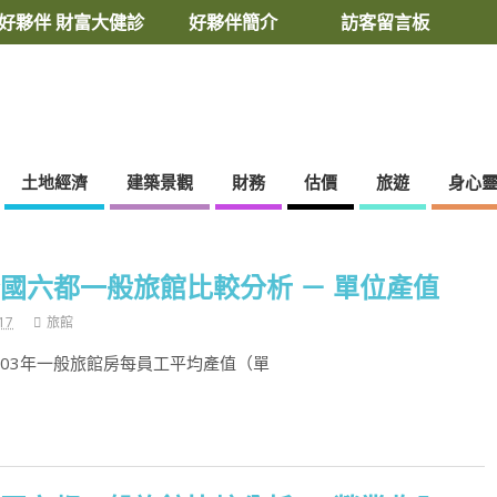
好夥伴 財富大健診
好夥伴簡介
訪客留言板
土地經濟
建築景觀
財務
估價
旅遊
身心
年全國六都一般旅館比較分析 － 單位產值
17
旅館
103年一般旅館房每員工平均產值（單