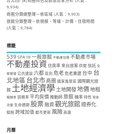
台北西門町商圈特色及創意店家分析
(人氣：
9,934)
商圈分類總整理－依區域
(人氣：9,903)
旅館分類整理－依規模、等級、計價、住宿時間
(人氣：9,784)
標籤
539
一般旅館
不動產市場
SPA
TIF
不動產估價
不動產投資
住房率
來台旅客
信託
供需
全
台
危老
六都
台中
危老重建
公共建設
區別
案管理
台北市
北地區
商圈
國際觀光旅
國家風景區
土地經濟學
地價
土地開發
地租
館
旅館
平均房價
推動師
機率
容積率
特性
報酬率
現金
股票
觀光旅館
證券化
融資
生命週期
流量
風險
跨域加值
賦稅
都市更新
高雄
月曆