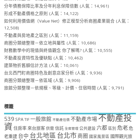
分年債務保障比率及分年利息保障倍數
(人氣：14,961)
形成不動產價格之原則
(人氣：14,122)
如何利用價值網（Value Net）修正模型分析商圈產業競合
(人氣：
12,508)
不動產與房地產之區別
(人氣：11,159)
商圈分類總整理－依立地與屬性
(人氣：10,686)
財務數學中的現值與終值觀念 你了解嗎?
(人氣：10,555)
不動產投資特性及優缺點
(人氣：10,462)
建築物折舊額估計方法
(人氣：10,061)
台北西門町商圈特色及創意店家分析
(人氣：9,936)
商圈分類總整理－依區域
(人氣：9,906)
旅館分類整理－依規模、等級、計價、住宿時間
(人氣：9,791)
標籤
不動產投
539
一般旅館
不動產市場
SPA
TIF
不動產估價
資
危老
六都
住房率
來台旅客
信託
危
供需
公共建設
區別
全案管理
台北市
台北地區
台中
商圈
老重建
國際觀光旅
國家風景區