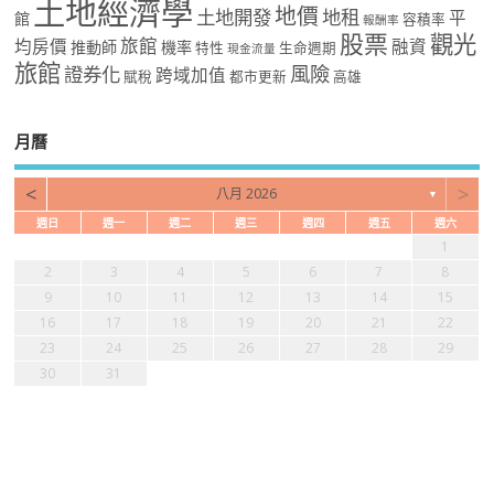
土地經濟學
地價
土地開發
地租
平
館
容積率
報酬率
股票
觀光
旅館
均房價
融資
推動師
機率
特性
生命週期
現金流量
旅館
風險
證券化
跨域加值
賦稅
都市更新
高雄
月曆
<
>
八月 2026
▼
週日
週一
週二
週三
週四
週五
週六
1
2
3
4
5
6
7
8
9
10
11
12
13
14
15
16
17
18
19
20
21
22
23
24
25
26
27
28
29
30
31