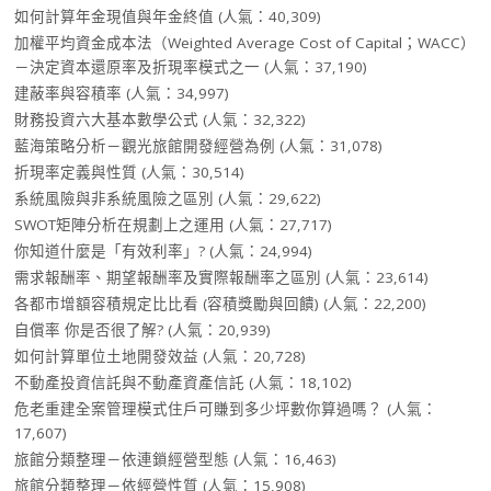
如何計算年金現值與年金終值
(人氣：40,309)
加權平均資金成本法（Weighted Average Cost of Capital；WACC）
－決定資本還原率及折現率模式之一
(人氣：37,190)
建蔽率與容積率
(人氣：34,997)
財務投資六大基本數學公式
(人氣：32,322)
藍海策略分析－觀光旅館開發經營為例
(人氣：31,078)
折現率定義與性質
(人氣：30,514)
系統風險與非系統風險之區別
(人氣：29,622)
SWOT矩陣分析在規劃上之運用
(人氣：27,717)
你知道什麼是「有效利率」?
(人氣：24,994)
需求報酬率、期望報酬率及實際報酬率之區別
(人氣：23,614)
各都市增額容積規定比比看 (容積獎勵與回饋)
(人氣：22,200)
自償率 你是否很了解?
(人氣：20,939)
如何計算單位土地開發效益
(人氣：20,728)
不動產投資信託與不動產資產信託
(人氣：18,102)
危老重建全案管理模式住戶可賺到多少坪數你算過嗎？
(人氣：
17,607)
旅館分類整理－依連鎖經營型態
(人氣：16,463)
旅館分類整理－依經營性質
(人氣：15,908)