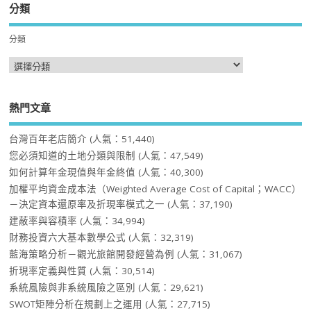
分類
分類
熱門文章
台灣百年老店簡介
(人氣：51,440)
您必須知道的土地分類與限制
(人氣：47,549)
如何計算年金現值與年金終值
(人氣：40,300)
加權平均資金成本法（Weighted Average Cost of Capital；WACC）
－決定資本還原率及折現率模式之一
(人氣：37,190)
建蔽率與容積率
(人氣：34,994)
財務投資六大基本數學公式
(人氣：32,319)
藍海策略分析－觀光旅館開發經營為例
(人氣：31,067)
折現率定義與性質
(人氣：30,514)
系統風險與非系統風險之區別
(人氣：29,621)
SWOT矩陣分析在規劃上之運用
(人氣：27,715)