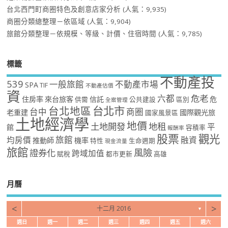
台北西門町商圈特色及創意店家分析
(人氣：9,935)
商圈分類總整理－依區域
(人氣：9,904)
旅館分類整理－依規模、等級、計價、住宿時間
(人氣：9,785)
標籤
不動產投
539
一般旅館
不動產市場
SPA
TIF
不動產估價
資
危老
六都
住房率
來台旅客
信託
危
供需
公共建設
區別
全案管理
台北市
台北地區
台中
商圈
老重建
國際觀光旅
國家風景區
土地經濟學
地價
土地開發
地租
平
館
容積率
報酬率
股票
觀光
旅館
均房價
融資
推動師
機率
特性
生命週期
現金流量
旅館
風險
證券化
跨域加值
賦稅
都市更新
高雄
月曆
<
>
十二月 2016
▼
週日
週一
週二
週三
週四
週五
週六