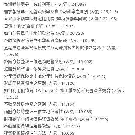
你知道什麼是「有效利率」?
(人氣：24,993)
需求報酬率、期望報酬率及實際報酬率之區別
(人氣：23,613)
各都市增額容積規定比比看 (容積獎勵與回饋)
(人氣：22,195)
自償率 你是否很了解?
(人氣：20,937)
如何計算單位土地開發效益
(人氣：20,728)
不動產投資信託與不動產資產信託
(人氣：18,099)
危老重建全案管理模式住戶可賺到多少坪數你算過嗎？
(人氣：
17,606)
旅館分類整理－依連鎖經營型態
(人氣：16,462)
旅館分類整理－依經營性質
(人氣：15,908)
分年債務保障比率及分年利息保障倍數
(人氣：14,954)
形成不動產價格之原則
(人氣：14,120)
如何利用價值網（Value Net）修正模型分析商圈產業競合
(人氣：
12,505)
不動產與房地產之區別
(人氣：11,154)
商圈分類總整理－依立地與屬性
(人氣：10,683)
財務數學中的現值與終值觀念 你了解嗎?
(人氣：10,555)
不動產投資特性及優缺點
(人氣：10,462)
建築物折舊額估計方法
(人氣：10,059)