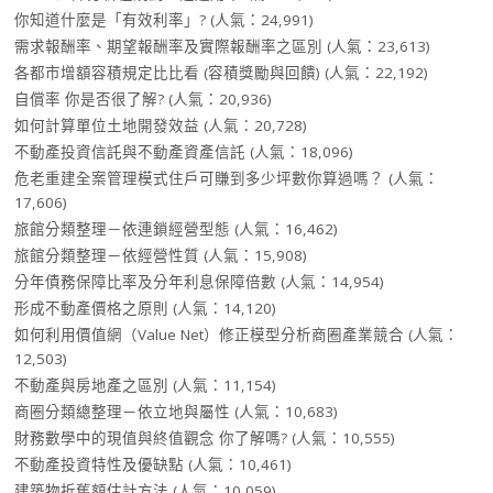
你知道什麼是「有效利率」?
(人氣：24,991)
需求報酬率、期望報酬率及實際報酬率之區別
(人氣：23,613)
各都市增額容積規定比比看 (容積獎勵與回饋)
(人氣：22,192)
自償率 你是否很了解?
(人氣：20,936)
如何計算單位土地開發效益
(人氣：20,728)
不動產投資信託與不動產資產信託
(人氣：18,096)
危老重建全案管理模式住戶可賺到多少坪數你算過嗎？
(人氣：
17,606)
旅館分類整理－依連鎖經營型態
(人氣：16,462)
旅館分類整理－依經營性質
(人氣：15,908)
分年債務保障比率及分年利息保障倍數
(人氣：14,954)
形成不動產價格之原則
(人氣：14,120)
如何利用價值網（Value Net）修正模型分析商圈產業競合
(人氣：
12,503)
不動產與房地產之區別
(人氣：11,154)
商圈分類總整理－依立地與屬性
(人氣：10,683)
財務數學中的現值與終值觀念 你了解嗎?
(人氣：10,555)
不動產投資特性及優缺點
(人氣：10,461)
建築物折舊額估計方法
(人氣：10,059)