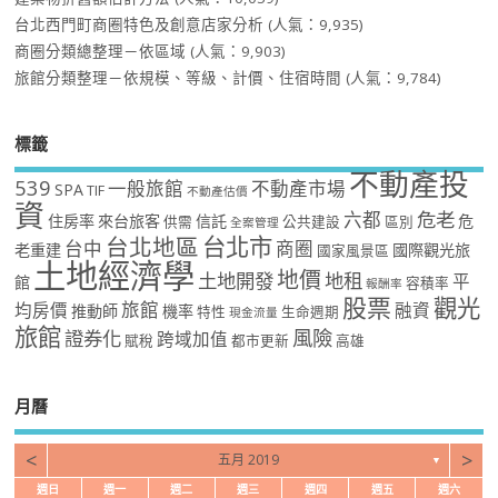
台北西門町商圈特色及創意店家分析
(人氣：9,935)
商圈分類總整理－依區域
(人氣：9,903)
旅館分類整理－依規模、等級、計價、住宿時間
(人氣：9,784)
標籤
不動產投
539
一般旅館
不動產市場
SPA
TIF
不動產估價
資
危老
六都
住房率
來台旅客
信託
危
供需
公共建設
區別
全案管理
台北市
台北地區
台中
商圈
老重建
國際觀光旅
國家風景區
土地經濟學
地價
土地開發
地租
平
館
容積率
報酬率
股票
觀光
旅館
均房價
融資
推動師
機率
特性
生命週期
現金流量
旅館
風險
證券化
跨域加值
賦稅
都市更新
高雄
月曆
<
>
五月 2019
▼
週日
週一
週二
週三
週四
週五
週六