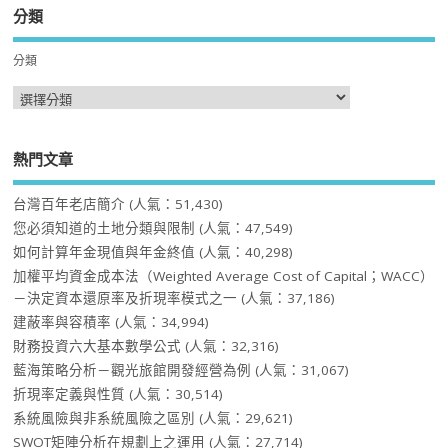
分類
分類
熱門文章
台灣百年老店簡介
(人氣：51,430)
您必須知道的土地分類與限制
(人氣：47,549)
如何計算年金現值與年金終值
(人氣：40,298)
加權平均資金成本法（Weighted Average Cost of Capital；WACC）
－決定資本還原率及折現率模式之一
(人氣：37,186)
建蔽率與容積率
(人氣：34,994)
財務投資六大基本數學公式
(人氣：32,316)
藍海策略分析－觀光旅館開發經營為例
(人氣：31,067)
折現率定義與性質
(人氣：30,514)
系統風險與非系統風險之區別
(人氣：29,621)
SWOT矩陣分析在規劃上之運用
(人氣：27,714)