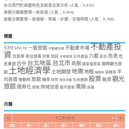
台北西門町商圈特色及創意店家分析
(人氣：9,935)
商圈分類總整理－依區域
(人氣：9,904)
旅館分類整理－依規模、等級、計價、住宿時間
(人氣：9,786)
標籤
不動產投
539
一般旅館
不動產市場
SPA
TIF
不動產估價
資
危老
六都
住房率
來台旅客
信託
危
供需
公共建設
區別
全案管理
台北市
台北地區
台中
商圈
老重建
國際觀光旅
國家風景區
土地經濟學
地價
土地開發
地租
平
館
容積率
報酬率
股票
觀光
旅館
均房價
融資
推動師
機率
特性
生命週期
現金流量
旅館
風險
證券化
跨域加值
賦稅
都市更新
高雄
月曆
<
>
十二月 2016
▼
週日
週一
週二
週三
週四
週五
週六