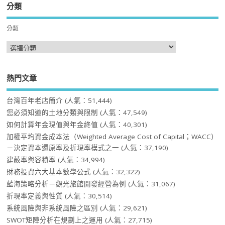
分類
分類
熱門文章
台灣百年老店簡介
(人氣：51,444)
您必須知道的土地分類與限制
(人氣：47,549)
如何計算年金現值與年金終值
(人氣：40,301)
加權平均資金成本法（Weighted Average Cost of Capital；WACC）
－決定資本還原率及折現率模式之一
(人氣：37,190)
建蔽率與容積率
(人氣：34,994)
財務投資六大基本數學公式
(人氣：32,322)
藍海策略分析－觀光旅館開發經營為例
(人氣：31,067)
折現率定義與性質
(人氣：30,514)
系統風險與非系統風險之區別
(人氣：29,621)
SWOT矩陣分析在規劃上之運用
(人氣：27,715)