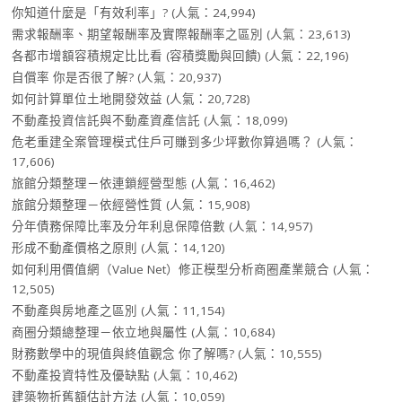
你知道什麼是「有效利率」?
(人氣：24,994)
需求報酬率、期望報酬率及實際報酬率之區別
(人氣：23,613)
各都市增額容積規定比比看 (容積獎勵與回饋)
(人氣：22,196)
自償率 你是否很了解?
(人氣：20,937)
如何計算單位土地開發效益
(人氣：20,728)
不動產投資信託與不動產資產信託
(人氣：18,099)
危老重建全案管理模式住戶可賺到多少坪數你算過嗎？
(人氣：
17,606)
旅館分類整理－依連鎖經營型態
(人氣：16,462)
旅館分類整理－依經營性質
(人氣：15,908)
分年債務保障比率及分年利息保障倍數
(人氣：14,957)
形成不動產價格之原則
(人氣：14,120)
如何利用價值網（Value Net）修正模型分析商圈產業競合
(人氣：
12,505)
不動產與房地產之區別
(人氣：11,154)
商圈分類總整理－依立地與屬性
(人氣：10,684)
財務數學中的現值與終值觀念 你了解嗎?
(人氣：10,555)
不動產投資特性及優缺點
(人氣：10,462)
建築物折舊額估計方法
(人氣：10,059)