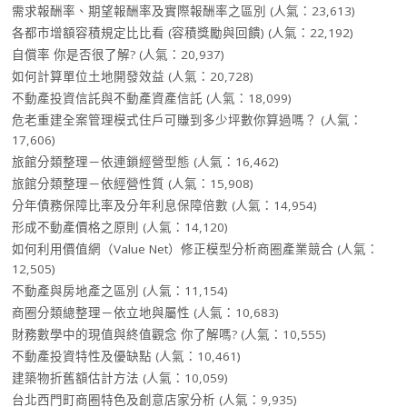
需求報酬率、期望報酬率及實際報酬率之區別
(人氣：23,613)
各都市增額容積規定比比看 (容積獎勵與回饋)
(人氣：22,192)
自償率 你是否很了解?
(人氣：20,937)
如何計算單位土地開發效益
(人氣：20,728)
不動產投資信託與不動產資產信託
(人氣：18,099)
危老重建全案管理模式住戶可賺到多少坪數你算過嗎？
(人氣：
17,606)
旅館分類整理－依連鎖經營型態
(人氣：16,462)
旅館分類整理－依經營性質
(人氣：15,908)
分年債務保障比率及分年利息保障倍數
(人氣：14,954)
形成不動產價格之原則
(人氣：14,120)
如何利用價值網（Value Net）修正模型分析商圈產業競合
(人氣：
12,505)
不動產與房地產之區別
(人氣：11,154)
商圈分類總整理－依立地與屬性
(人氣：10,683)
財務數學中的現值與終值觀念 你了解嗎?
(人氣：10,555)
不動產投資特性及優缺點
(人氣：10,461)
建築物折舊額估計方法
(人氣：10,059)
台北西門町商圈特色及創意店家分析
(人氣：9,935)