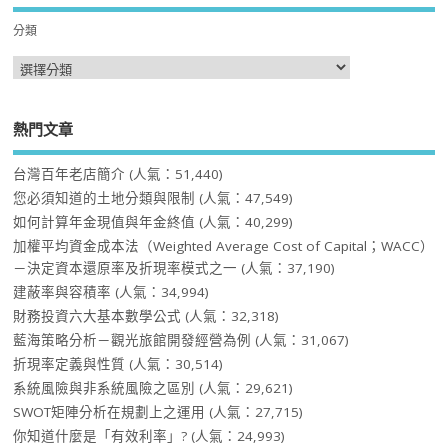
分類
熱門文章
台灣百年老店簡介
(人氣：51,440)
您必須知道的土地分類與限制
(人氣：47,549)
如何計算年金現值與年金終值
(人氣：40,299)
加權平均資金成本法（Weighted Average Cost of Capital；WACC）
－決定資本還原率及折現率模式之一
(人氣：37,190)
建蔽率與容積率
(人氣：34,994)
財務投資六大基本數學公式
(人氣：32,318)
藍海策略分析－觀光旅館開發經營為例
(人氣：31,067)
折現率定義與性質
(人氣：30,514)
系統風險與非系統風險之區別
(人氣：29,621)
SWOT矩陣分析在規劃上之運用
(人氣：27,715)
你知道什麼是「有效利率」?
(人氣：24,993)