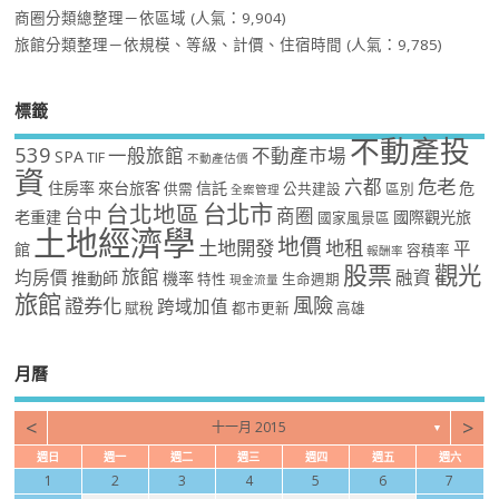
商圈分類總整理－依區域
(人氣：9,904)
旅館分類整理－依規模、等級、計價、住宿時間
(人氣：9,785)
標籤
不動產投
539
一般旅館
不動產市場
SPA
TIF
不動產估價
資
危老
六都
住房率
來台旅客
信託
危
供需
公共建設
區別
全案管理
台北市
台北地區
台中
商圈
老重建
國際觀光旅
國家風景區
土地經濟學
地價
土地開發
地租
平
館
容積率
報酬率
股票
觀光
旅館
均房價
融資
推動師
機率
特性
生命週期
現金流量
旅館
風險
證券化
跨域加值
賦稅
都市更新
高雄
月曆
<
>
十一月 2015
▼
週日
週一
週二
週三
週四
週五
週六
1
2
3
4
5
6
7