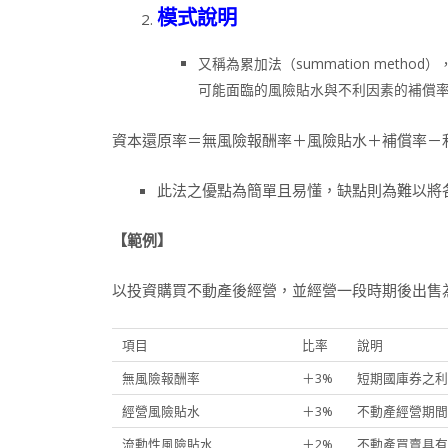
模式說明
又稱為累加法（summation met
可能面臨的風險貼水與不利因素的補償
資本還原率＝無風險報酬率＋風險貼水＋補償率－
此法之優點為簡單且易懂，缺點則為難以將
【範例】
以投資購買不動產後經營，並經營一段時期後出售
項目
比率
說明
無風險報酬率
＋3%
短期國庫券之利
經營風險貼水
＋3%
不動產經營期間
流動性風險貼水
＋2%
不動產買賣具有