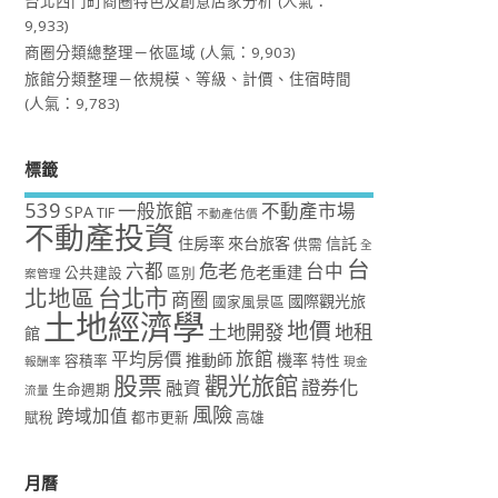
台北西門町商圈特色及創意店家分析
(人氣：
9,933)
商圈分類總整理－依區域
(人氣：9,903)
旅館分類整理－依規模、等級、計價、住宿時間
(人氣：9,783)
標籤
539
一般旅館
不動產市場
SPA
TIF
不動產估價
不動產投資
住房率
來台旅客
信託
供需
全
台
危老
六都
台中
危老重建
公共建設
區別
案管理
台北市
北地區
商圈
國際觀光旅
國家風景區
土地經濟學
地價
土地開發
地租
館
旅館
平均房價
推動師
機率
容積率
特性
報酬率
現金
股票
觀光旅館
證券化
融資
生命週期
流量
風險
跨域加值
賦稅
都市更新
高雄
月曆