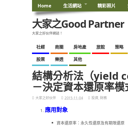
Home
生活網站
精彩照片
大家之Good Partner
大家之好伙伴網誌！
社經
商圈
房地產
旅館
策略
股票
樂透
其他
結構分析法（yield con
－決定資本還原率模
大家之好伙伴
2015-11-04
投資
,
財務
應用對象
資本還原率：永久性還原及有期限還原