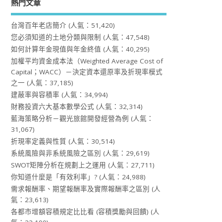
熱門文章
台灣百年老店簡介
(人氣：51,420)
您必須知道的土地分類與限制
(人氣：47,548)
如何計算年金現值與年金終值
(人氣：40,295)
加權平均資金成本法（Weighted Average Cost of
Capital；WACC）－決定資本還原率及折現率模式
之一
(人氣：37,185)
建蔽率與容積率
(人氣：34,994)
財務投資六大基本數學公式
(人氣：32,314)
藍海策略分析－觀光旅館開發經營為例
(人氣：
31,067)
折現率定義與性質
(人氣：30,514)
系統風險與非系統風險之區別
(人氣：29,619)
SWOT矩陣分析在規劃上之運用
(人氣：27,711)
你知道什麼是「有效利率」?
(人氣：24,988)
需求報酬率、期望報酬率及實際報酬率之區別
(人
氣：23,613)
各都市增額容積規定比比看 (容積獎勵與回饋)
(人