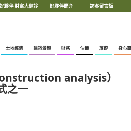
好夥伴 財富大健診
好夥伴簡介
訪客留言板
土地經濟
建築景觀
財務
估價
旅遊
身心
struction analysis）
式之一