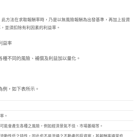
hod），此方法在求取報酬率時，乃是以無風險報酬為出發基準，再加上投資
率，並須扣除有利因素的利益率。
利益率
各種不同的風險、補償及利益加以量化。
為例，如下表所示。
率。
可能會產生各種之風險，例如經濟景氣不佳、市場萎縮等。
流動性低之特性，因此愈不易流通之不動產的投資案，其報酬率通常愈