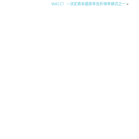
WACC）－決定資本還原率及折現率模式之一
»