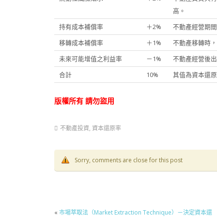
高。
持有成本補償率
＋2%
不動產經營期間
移轉成本補償率
＋1%
不動產移轉時，
未來可能增值之利益率
－1%
不動產經營後出
合計
10%
其值為資本還原
版權所有
請勿盜用
不動產投資
,
資本還原率
Sorry, comments are close for this post
«
市場萃取法（Market Extraction Technique）－決定資本還