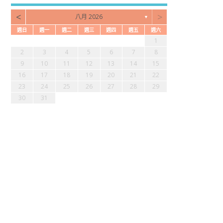
<
>
八月 2026
▼
週日
週一
週二
週三
週四
週五
週六
3
2
4
7
2
4
6
2
2
5
1
4
3
5
1
3
6
7
2
5
7
3
1
0
1
4
1
3
2
1
0
2
0
3
4
2
4
0
9
9
9
9
8
8
9
2
3
4
5
6
7
8
7
6
8
1
6
8
0
6
6
9
5
8
7
9
5
7
0
1
6
9
1
7
9
10
11
12
13
14
15
4
3
5
8
3
5
7
3
3
6
2
5
4
6
2
4
7
8
3
6
8
4
16
17
18
19
20
21
22
0
0
0
0
9
1
9
0
1
23
24
25
26
27
28
29
30
31