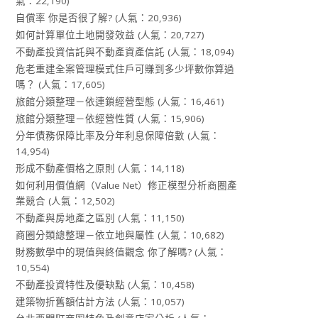
氣：22,190)
自償率 你是否很了解?
(人氣：20,936)
如何計算單位土地開發效益
(人氣：20,727)
不動產投資信託與不動產資產信託
(人氣：18,094)
危老重建全案管理模式住戶可賺到多少坪數你算過
嗎？
(人氣：17,605)
旅館分類整理－依連鎖經營型態
(人氣：16,461)
旅館分類整理－依經營性質
(人氣：15,906)
分年債務保障比率及分年利息保障倍數
(人氣：
14,954)
形成不動產價格之原則
(人氣：14,118)
如何利用價值網（Value Net）修正模型分析商圈產
業競合
(人氣：12,502)
不動產與房地產之區別
(人氣：11,150)
商圈分類總整理－依立地與屬性
(人氣：10,682)
財務數學中的現值與終值觀念 你了解嗎?
(人氣：
10,554)
不動產投資特性及優缺點
(人氣：10,458)
建築物折舊額估計方法
(人氣：10,057)