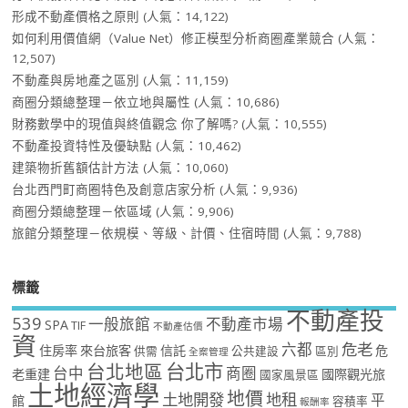
形成不動產價格之原則
(人氣：14,122)
如何利用價值網（Value Net）修正模型分析商圈產業競合
(人氣：
12,507)
不動產與房地產之區別
(人氣：11,159)
商圈分類總整理－依立地與屬性
(人氣：10,686)
財務數學中的現值與終值觀念 你了解嗎?
(人氣：10,555)
不動產投資特性及優缺點
(人氣：10,462)
建築物折舊額估計方法
(人氣：10,060)
台北西門町商圈特色及創意店家分析
(人氣：9,936)
商圈分類總整理－依區域
(人氣：9,906)
旅館分類整理－依規模、等級、計價、住宿時間
(人氣：9,788)
標籤
不動產投
539
一般旅館
不動產市場
SPA
TIF
不動產估價
資
危老
六都
住房率
來台旅客
信託
危
供需
公共建設
區別
全案管理
台北市
台北地區
台中
商圈
老重建
國際觀光旅
國家風景區
土地經濟學
地價
土地開發
地租
平
館
容積率
報酬率