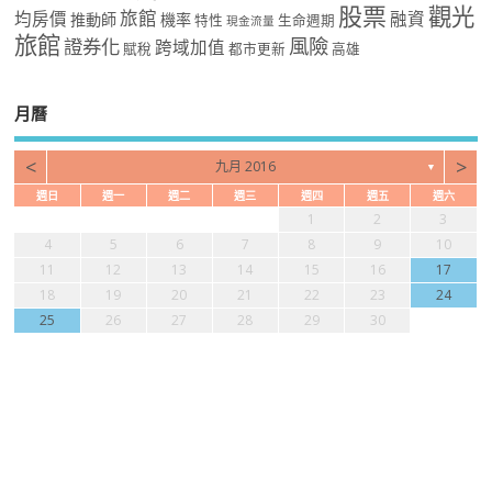
股票
觀光
旅館
均房價
融資
推動師
機率
特性
生命週期
現金流量
旅館
風險
證券化
跨域加值
賦稅
都市更新
高雄
月曆
<
>
九月 2016
▼
週日
週一
週二
週三
週四
週五
週六
1
2
3
4
5
6
7
8
9
10
11
12
13
14
15
16
17
18
19
20
21
22
23
24
25
26
27
28
29
30