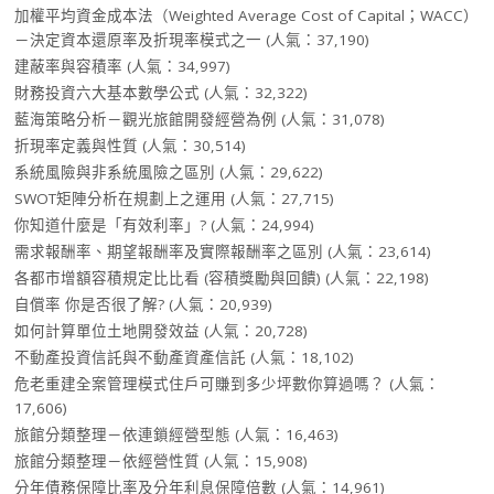
加權平均資金成本法（Weighted Average Cost of Capital；WACC）
－決定資本還原率及折現率模式之一
(人氣：37,190)
建蔽率與容積率
(人氣：34,997)
財務投資六大基本數學公式
(人氣：32,322)
藍海策略分析－觀光旅館開發經營為例
(人氣：31,078)
折現率定義與性質
(人氣：30,514)
系統風險與非系統風險之區別
(人氣：29,622)
SWOT矩陣分析在規劃上之運用
(人氣：27,715)
你知道什麼是「有效利率」?
(人氣：24,994)
需求報酬率、期望報酬率及實際報酬率之區別
(人氣：23,614)
各都市增額容積規定比比看 (容積獎勵與回饋)
(人氣：22,198)
自償率 你是否很了解?
(人氣：20,939)
如何計算單位土地開發效益
(人氣：20,728)
不動產投資信託與不動產資產信託
(人氣：18,102)
危老重建全案管理模式住戶可賺到多少坪數你算過嗎？
(人氣：
17,606)
旅館分類整理－依連鎖經營型態
(人氣：16,463)
旅館分類整理－依經營性質
(人氣：15,908)
分年債務保障比率及分年利息保障倍數
(人氣：14,961)