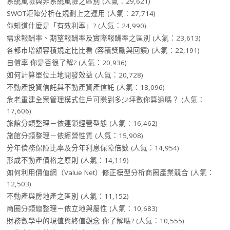
系統風險與非系統風險之區別
(人氣：29,621)
SWOT矩陣分析在規劃上之運用
(人氣：27,714)
你知道什麼是「有效利率」?
(人氣：24,990)
需求報酬率、期望報酬率及實際報酬率之區別
(人氣：23,613)
各都市增額容積規定比比看 (容積獎勵與回饋)
(人氣：22,191)
自償率 你是否很了解?
(人氣：20,936)
如何計算單位土地開發效益
(人氣：20,728)
不動產投資信託與不動產資產信託
(人氣：18,096)
危老重建全案管理模式住戶可賺到多少坪數你算過嗎？
(人氣：
17,606)
旅館分類整理－依連鎖經營型態
(人氣：16,462)
旅館分類整理－依經營性質
(人氣：15,908)
分年債務保障比率及分年利息保障倍數
(人氣：14,954)
形成不動產價格之原則
(人氣：14,119)
如何利用價值網（Value Net）修正模型分析商圈產業競合
(人氣：
12,503)
不動產與房地產之區別
(人氣：11,152)
商圈分類總整理－依立地與屬性
(人氣：10,683)
財務數學中的現值與終值觀念 你了解嗎?
(人氣：10,555)