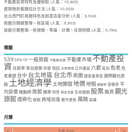
不動產投資特性及優缺點
(人氣：10,460)
建築物折舊額估計方法
(人氣：10,059)
台北西門町商圈特色及創意店家分析
(人氣：9,934)
商圈分類總整理－依區域
(人氣：9,903)
旅館分類整理－依規模、等級、計價、住宿時間
(人氣：9,784)
標籤
不動產投
539
一般旅館
不動產市場
SPA
TIF
不動產估價
資
危老
六都
住房率
來台旅客
信託
危
供需
公共建設
區別
全案管理
台北市
台北地區
台中
商圈
老重建
國際觀光旅
國家風景區
土地經濟學
地價
土地開發
地租
平
館
容積率
報酬率
股票
觀光
旅館
均房價
融資
推動師
機率
特性
生命週期
現金流量
旅館
風險
證券化
跨域加值
賦稅
都市更新
高雄
月曆
<
>
五月 2020
▼